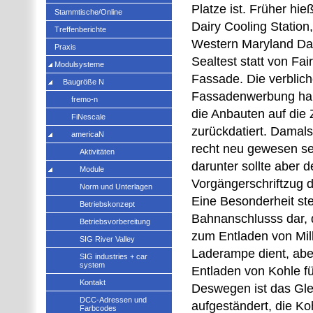
Platze ist. Früher hie
Stammtische/Online
Dairy Cooling Station
Treffenberichte
Western Maryland Dai
Praxis
Sealtest statt von Fair
Modulsysteme
Fassade. Die verblic
Baugröße N
Fassadenwerbung hab
fremo-n
die Anbauten auf die
FiNescale
zurückdatiert. Damal
americaN
recht neu gewesen sei
Aktivitäten
darunter sollte aber d
Module
Vorgängerschriftzug 
Norm und Unterlagen
Eine Besonderheit stel
Betriebskonzept
Bahnanschlusss dar, d
Betriebsvorbereitung
zum Entladen von Mil
SIG River Valley
Laderampe dient, ab
SIG industries + car
system
Entladen von Kohle fü
Kontakt
Deswegen ist das Glei
DCC-Adressen und
aufgeständert, die Ko
Farbcodes