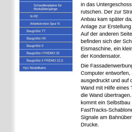
in das Untergeschos
Schwellenplatine für
Modulübergänge
rutschen. Der zur Str
N-RE
Anbau kam später daz
Arbeitskreise Spur N
Anlage zur Erstellung
Baugröße TT
Auf der anderen Sei
Baugröße H0
befinden sich der Scho
Baugröße 0
Eismaschine, ein kle
Baugröße I FREMO:32
der Kondensator.
Baugröße II FREMO:22,5
Die Fassadenwerbun
Hp1 Modellbahn
Computer entworfen, 
ausgedruckt und auf d
Wand mit Hilfe eines 
die Wand übertragen.
kommt ein Selbstbau 
FastTracks-Schablone
Signale am Bahnüber
Drucke.