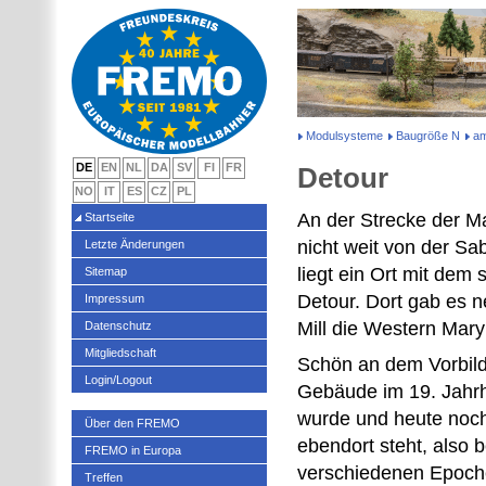
Modulsysteme
Baugröße N
am
DE
EN
NL
DA
SV
FI
FR
Detour
NO
IT
ES
CZ
PL
An der Strecke der M
Startseite
nicht weit von der Sab
Letzte Änderungen
liegt ein Ort mit de
Sitemap
Detour. Dort gab es 
Impressum
Mill die Western Mary
Datenschutz
Mitgliedschaft
Schön an dem Vorbild 
Login/Logout
Gebäude im 19. Jahr
wurde und heute noc
Über den FREMO
ebendort steht, also b
FREMO in Europa
verschiedenen Epoche
Treffen