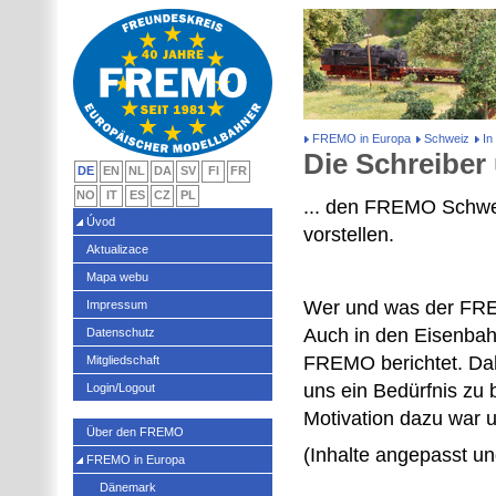
FREMO in Europa
Schweiz
In
Die Schreiber 
DE
EN
NL
DA
SV
FI
FR
NO
IT
ES
CZ
PL
... den FREMO Schwei
Úvod
vorstellen.
Aktualizace
Mapa webu
Wer und was der FREM
Impressum
Auch in den Eisenbah
Datenschutz
FREMO berichtet. Dah
Mitgliedschaft
uns ein Bedürfnis zu
Login/Logout
Motivation dazu war u
Über den FREMO
(Inhalte angepasst un
FREMO in Europa
Dänemark