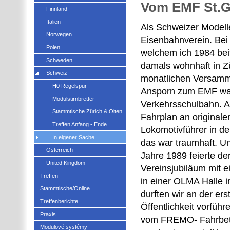
Vom EMF St.
Finnland
Italien
Als Schweizer Modell
Norwegen
Eisenbahnverein. Bei
Polen
welchem ich 1984 beitr
Schweden
damals wohnhaft in Zü
Schweiz
monatlichen Versamm
H0 Regelspur
Ansporn zum EMF war
Modulstirnbretter
Verkehrsschulbahn. Al
Stammtische Zürich & Olten
Fahrplan an originale
Treffen Anfang - Ende
Lokomotivführer in de
In eigener Sache
das war traumhaft. Un
Österreich
Jahre 1989 feierte de
United Kingdom
Vereinsjubiläum mit 
Treffen
in einer OLMA Halle i
Stammtische/Online
durften wir an der e
Treffenberichte
Öffentlichkeit vorfüh
Praxis
vom FREMO- Fahrbetri
Modulové systémy