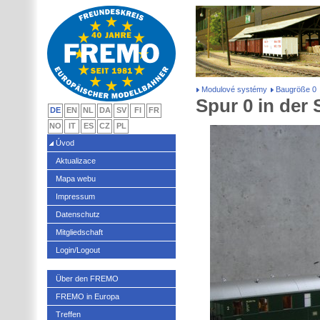
Modulové systémy
Baugröße 0
Spur 0 in der
DE
EN
NL
DA
SV
FI
FR
NO
IT
ES
CZ
PL
Úvod
Aktualizace
Mapa webu
Impressum
Datenschutz
Mitgliedschaft
Login/Logout
Über den FREMO
FREMO in Europa
Treffen