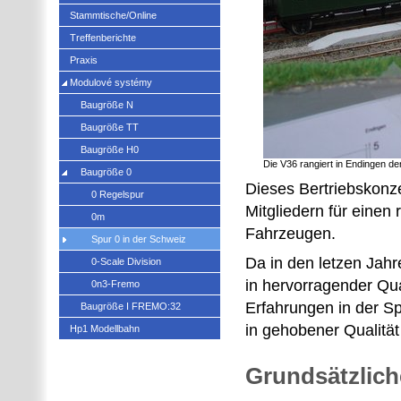
Stammtische/Online
Treffenberichte
Praxis
Modulové systémy
Baugröße N
Baugröße TT
Baugröße H0
Die V36 rangiert in Endingen 
Baugröße 0
Dieses Bertriebskonz
0 Regelspur
Mitgliedern für einen
0m
Fahrzeugen.
Spur 0 in der Schweiz
Da in den letzen Jah
0-Scale Division
in hervorragender Qua
0n3-Fremo
Erfahrungen in der S
Baugröße I FREMO:32
in gehobener Qualitä
Hp1 Modellbahn
Grundsätzlich