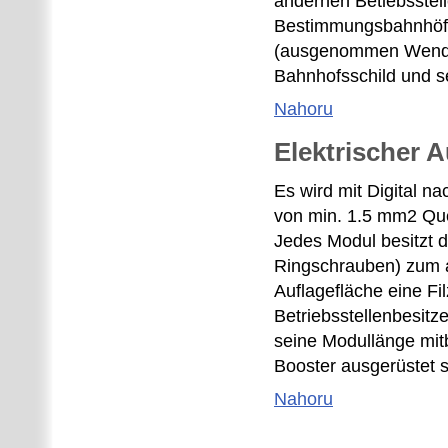
andernen Betiebsstell
Bestimmungsbahnhöfen
(ausgenommen Wende - 
Bahnhofsschild und se
Nahoru
Elektrischer 
Es wird mit Digital n
von min. 1.5 mm2 Que
Jedes Modul besitzt 
Ringschrauben) zum a
Auflagefläche eine F
Betriebsstellenbesit
seine Modullänge mitb
Booster ausgerüstet 
Nahoru