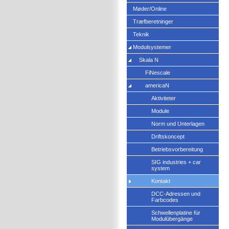
Møder/Online
Træfberetninger
Teknik
Modulsystemer
Skala N
FiNescale
americaN
Aktiviteter
Module
Norm und Unterlagen
Driftskoncept
Betriebsvorbereitung
SIG industries + car
system
Kontakt
DCC-Adressen und
Farbcodes
Schwellenplatine für
Modulübergänge