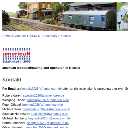
Modulsystemer
Skala N
americaN
Kontakt
american modelrailroading and operation in N scale
Kontakt
Per
Email
an
kontakt2026(at)america-n.de
oder an die regionalen Ansprechpartner (von S
Robert Klarén:
sweden2026(at)america-n.de
Wolfgang Thede:
hamburg2026(at)america-n.de
Peter Gössel:
bremen2026(at)america-n.de
Michael Görn:
brandenburg2026(at)america-n.de
Stephan Herzmann:
koeln2026(at)america-n.de
Michael Homberg:
bayreuth2026(at)america-n.de
Bernd Schneider:
stuttgart2026(at)america-n.de
Oliver Hampel:
muenchen2026(at)america-n.de