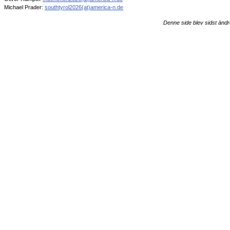
Michael Prader:
southtyrol2026(at)america-n.de
Denne side blev sidst ändr