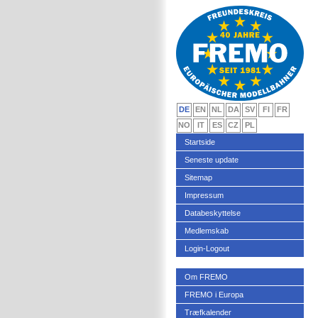
DE
EN
NL
DA
SV
FI
FR
NO
IT
ES
CZ
PL
Startside
Seneste update
Sitemap
Impressum
Databeskyttelse
Medlemskab
Login-Logout
Om FREMO
FREMO i Europa
Træfkalender