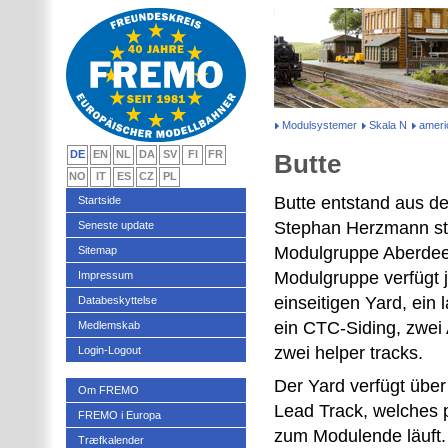
Modulsystemer
Skala N
amer
DE
EN
NL
DA
SV
FI
FR
Butte
NO
IT
ES
CZ
PL
Butte entstand aus d
Startside
Stephan Herzmann sta
Seneste update
Modulgruppe Aberdee
Sitemap
Modulgruppe verfügt j
Impressum
einseitigen Yard, ein 
Databeskyttelse
ein CTC-Siding, zwei
Medlemskab
zwei helper tracks.
Login-Logout
Der Yard verfügt über
Om FREMO
Lead Track, welches p
FREMO i Europa
zum Modulende läuft.
Træfkalender