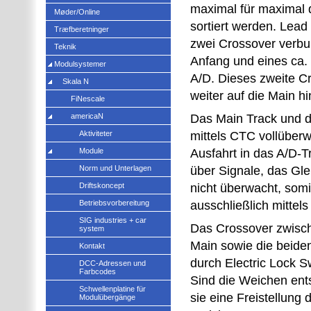
maximal für maximal 
Møder/Online
sortiert werden. Lead
Træfberetninger
zwei Crossover verb
Teknik
Anfang und eines ca. 
Modulsystemer
A/D. Dieses zweite Cr
Skala N
weiter auf die Main h
FiNescale
americaN
Das Main Track und d
Aktiviteter
mittels CTC vollüberw
Module
Ausfahrt in das A/D-T
Norm und Unterlagen
über Signale, das Glei
Driftskoncept
nicht überwacht, somit
Betriebsvorbereitung
ausschließlich mittel
SIG industries + car
Das Crossover zwisc
system
Main sowie die beide
Kontakt
durch Electric Lock S
DCC-Adressen und
Farbcodes
Sind die Weichen ents
Schwellenplatine für
sie eine Freistellung 
Modulübergänge