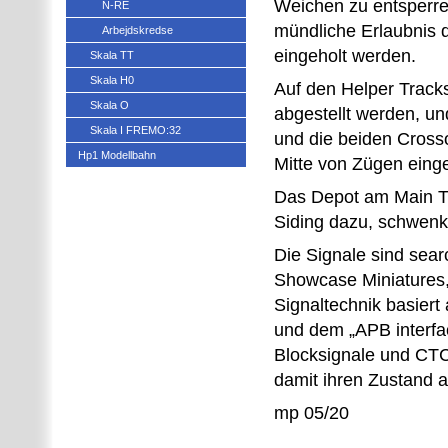
Weichen zu entsperre
N-RE
mündliche Erlaubnis 
Arbejdskredse
eingeholt werden.
Skala TT
Skala H0
Auf den Helper Track
Skala O
abgestellt werden, u
Skala I FREMO:32
und die beiden Crosso
Hp1 Modellbahn
Mitte von Zügen eing
Das Depot am Main T
Siding dazu, schwen
Die Signale sind sear
Showcase Miniatures,
Signaltechnik basier
und dem „APB interfac
Blocksignale und CT
damit ihren Zustand a
mp 05/20