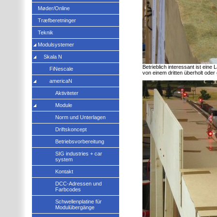
Møder/Online
Træfberetninger
Teknik
Modulsystemer
Skala N
Betrieblich interessant ist ein
FiNescale
von einem dritten überholt ode
americaN
Aktiviteter
Module
Norm und Unterlagen
Driftskoncept
Betriebsvorbereitung
SIG industries + car
system
Kontakt
DCC-Adressen und
Farbcodes
Schwellenplatine für
Modulübergänge