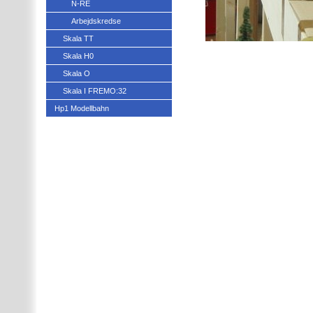
N-RE
Arbejdskredse
Skala TT
Skala H0
Skala O
Skala I FREMO:32
Hp1 Modellbahn