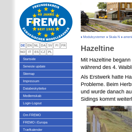
Modulsystemer
Skala N
amer
DE
EN
NL
DA
SV
FI
FR
Hazeltine
NO
IT
ES
CZ
PL
Mit Hazeltine begann 
Startside
während des 4. Waib
Seneste update
Sitemap
Als Erstwerk hatte Ha
Impressum
Probleme. Beim Herbs
Databeskyttelse
und wurde danach ausr
Medlemskab
Sidings kommt weiter
Login-Logout
Om FREMO
FREMO i Europa
Træfkalender