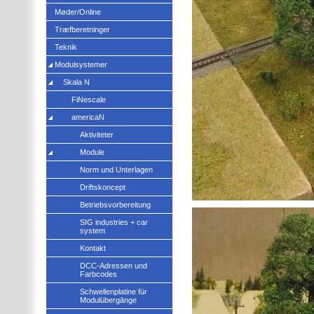
Møder/Online
Træfberetninger
Teknik
Modulsystemer
Skala N
FiNescale
americaN
Aktiviteter
Module
Norm und Unterlagen
Driftskoncept
Betriebsvorbereitung
SIG industries + car
system
Kontakt
DCC-Adressen und
Farbcodes
Schwellenplatine für
Modulübergänge