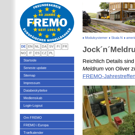
Modulsystemer
Skala N
amer
DE
EN
NL
DA
SV
FI
FR
Jock´n´Meldr
NO
IT
ES
CZ
PL
Reichlich Details si
Startside
Meldrum
von Oliver z
Seneste update
FREMO-Jahrestreffe
Sitemap
Impressum
Databeskyttelse
Medlemskab
Login-Logout
Om FREMO
FREMO i Europa
Træfkalender