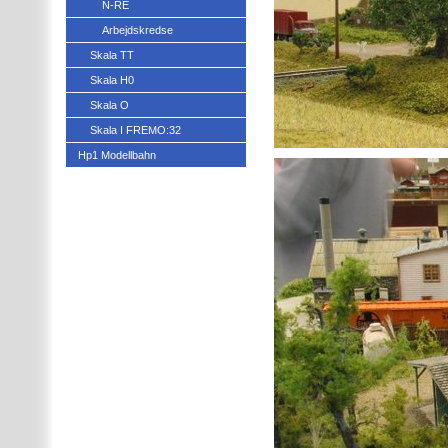
N-RE
Arbejdskredse
Skala TT
Skala H0
Skala O
Skala I FREMO:32
Hp1 Modellbahn