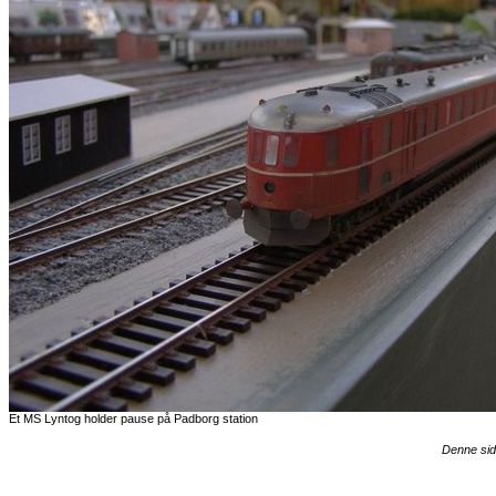
Et MS Lyntog holder pause på Padborg station
Denne sid