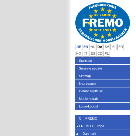
DE
EN
NL
DA
SV
FI
FR
NO
IT
ES
CZ
PL
Startside
Seneste update
Sitemap
Impressum
Databeskyttelse
Medlemskab
Login-Logout
Om FREMO
FREMO i Europa
Danmark