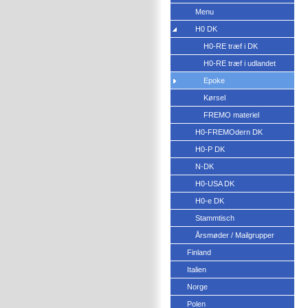
Menu
H0 DK
H0-RE træf i DK
H0-RE træf i udlandet
Epoke
Kørsel
FREMO materiel
H0-FREMOdern DK
H0-P DK
N-DK
H0-USA DK
H0-e DK
Stammtisch
Årsmøder / Mailgrupper
Finland
Italien
Norge
Polen