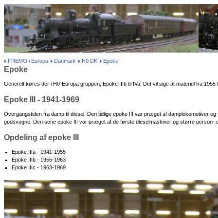
FREMO i Europa
Danmark
H0 DK
Epoke
Epoke
Generelt køres der i H0-Europa gruppen, Epoke IIIb til IVa. Det vil sige at materiel fra 1955 ti
Epoke III - 1941-1969
Overgangstiden fra damp til diesel. Den tidlige epoke III var præget af damplokomotiver og
godsvogne. Den sene epoke III var præget af de første dieselmaskiner og større person-
Opdeling af epoke III
Epoke IIIa - 1941-1955
Epoke IIIb - 1955-1963
Epoke IIIc - 1963-1969