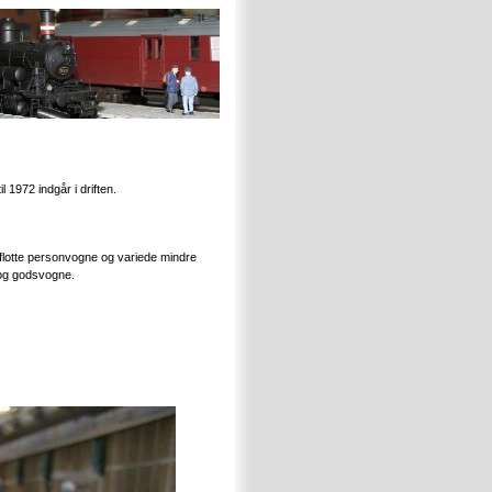
l 1972 indgår i driften.
 flotte personvogne og variede mindre
 og godsvogne.