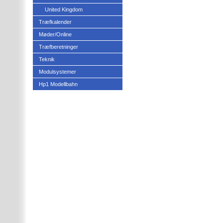
United Kingdom
Træfkalender
Møder/Online
Træfberetninger
Teknik
Modulsystemer
Hp1 Modellbahn