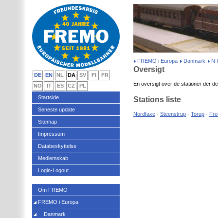
FREMO i Europa
Danmark
N-
Oversigt
DE
EN
NL
DA
SV
FI
FR
En oversigt over de stationer der del
NO
IT
ES
CZ
PL
Startside
Stations liste
Seneste update
Nordfaxe
-
Steenstrup
-
Torup
-
Fre
Sitemap
Impressum
Databeskyttelse
Medlemskab
Login-Logout
Om FREMO
FREMO i Europa
Danmark