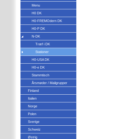
Menu
H0 DK
H0-FREMOdern DK
H0-P DK
N-DK
Træf i DK
Stationer
H0-USA DK
H0-e DK
Stammtisch
Årsmøder / Mailgrupper
Finland
Italien
Norge
Polen
Sverige
Schweiz
Østrig