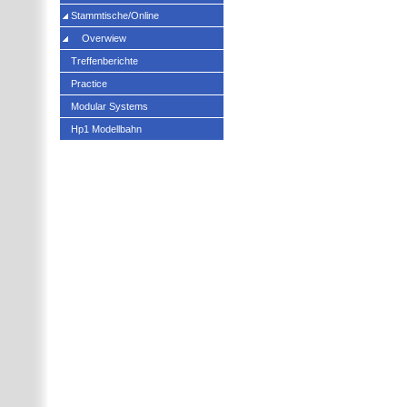
Stammtische/Online
Overwiew
Treffenberichte
Practice
Modular Systems
Hp1 Modellbahn