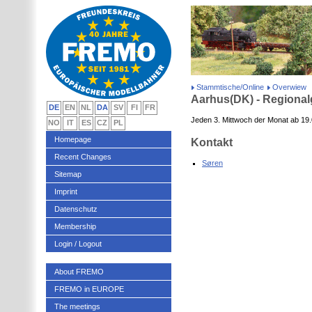
Stammtische/Online
Overwiew
Aarhus(DK) - Regiona
DE
EN
NL
DA
SV
FI
FR
Jeden 3. Mittwoch der Monat ab 19.
NO
IT
ES
CZ
PL
Homepage
Kontakt
Recent Changes
Søren
Sitemap
Imprint
Datenschutz
Membership
Login / Logout
About FREMO
FREMO in EUROPE
The meetings