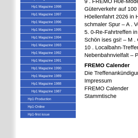
9 . FREMO H0e-Modell-
Hp1 Magazine 1998
Güterverkehr auf 100 
Hp1 Magazine 1997
H0ellenfahrt 2026 in
Hp1 Magazine 1996
schmaler Spur – A . V
Hp1 Magazine 1995
5. 0-Re-Fahrtreffen i
Hp1 Magazine 1994
Schön ises gsi! – M .
Hp1 Magazine 1993
10 . Localbahn-Treffe
Hp1 Magazine 1992
Nebenbahnvielfalt – P
Hp1 Magazine 1991
FREMO Calender
Hp1 Magazine 1990
Die Treffenankündig
Hp1 Magazine 1989
Impressum
Hp1 Magazine 1988
FREMO Calender
Hp1 Magazine 1987
Stammtische
Hp1-Production
Hp1-Online
Hp1-first issue