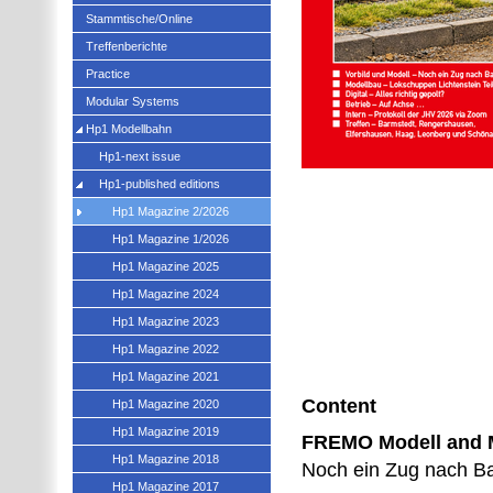
Stammtische/Online
Treffenberichte
Practice
Modular Systems
Hp1 Modellbahn
Hp1-next issue
Hp1-published editions
Hp1 Magazine 2/2026
Hp1 Magazine 1/2026
Hp1 Magazine 2025
Hp1 Magazine 2024
Hp1 Magazine 2023
Hp1 Magazine 2022
Hp1 Magazine 2021
Content
Hp1 Magazine 2020
Hp1 Magazine 2019
FREMO Modell and 
Hp1 Magazine 2018
Noch ein Zug nach Ba
Hp1 Magazine 2017