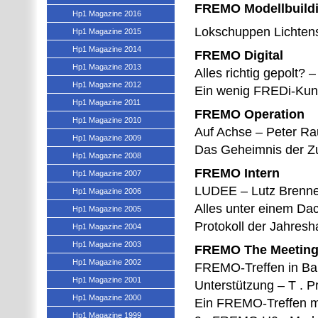
FREMO Modellbuild
Hp1 Magazine 2016
Lokschuppen Lichtenst
Hp1 Magazine 2015
Hp1 Magazine 2014
FREMO Digital
Hp1 Magazine 2013
Alles richtig gepolt? 
Hp1 Magazine 2012
Ein wenig FREDi-Kun
Hp1 Magazine 2011
FREMO Operation
Hp1 Magazine 2010
Auf Achse – Peter R
Hp1 Magazine 2009
Das Geheimnis der Z
Hp1 Magazine 2008
FREMO Intern
Hp1 Magazine 2007
LUDEE – Lutz Brenne
Hp1 Magazine 2006
Alles unter einem D
Hp1 Magazine 2005
Protokoll der Jahres
Hp1 Magazine 2004
Hp1 Magazine 2003
FREMO The Meetin
Hp1 Magazine 2002
FREMO-Treffen in Barm
Hp1 Magazine 2001
Unterstützung – T . Pr
Hp1 Magazine 2000
Ein FREMO-Treffen ma
Hp1 Magazine 1999