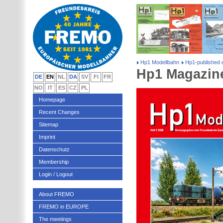
Hp1 Modellbahn
Hp1-published e
Hp1 Magazine
DE
EN
NL
DA
SV
FI
FR
NO
IT
ES
CZ
PL
Homepage
Recent Changes
Sitemap
Imprint
Datenschutz
Membership
Login / Logout
About FREMO
FREMO in EUROPE
The meetings