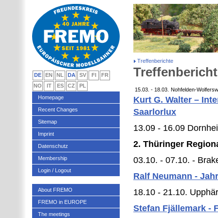
Treffenberichte
Treffenberich
DE
EN
NL
DA
SV
FI
FR
NO
IT
ES
CZ
PL
15.03. - 18.03.
Nohfelden-Wolfersw
Homepage
Kurt G. Walter – In
Recent Changes
Saarlorlux
Sitemap
13.09 - 16.09 Dornhe
Imprint
2. Thüringer Regiona
Datenschutz
Membership
03.10. - 07.10. - Bra
Login / Logout
Ralf Neumann - Jahr
About FREMO
18.10 - 21.10. Upph
FREMO in EUROPE
Stefan Fjällemark -
The meetings