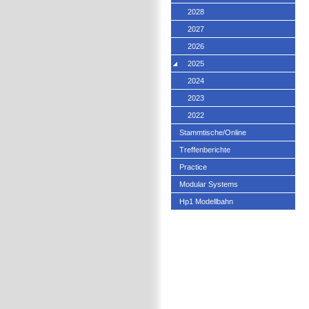
2028
2027
2026
2025
2024
2023
2022
Stammtische/Online
Treffenberichte
Practice
Modular Systems
Hp1 Modellbahn