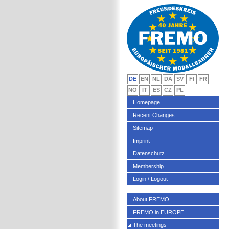
DE
EN
NL
DA
SV
FI
FR
NO
IT
ES
CZ
PL
Homepage
Recent Changes
Sitemap
Imprint
Datenschutz
Membership
Login / Logout
About FREMO
FREMO in EUROPE
The meetings