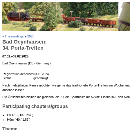
The meetings
2025
Bad Oeynhausen:
34. Porta-Treffen
07.02.–09.02.2025
Bad Oeynhausen (DE - Germany)
Registration deadline:
03.11.2024
Status:
genehmigt
Nach mehrjähriger Pause möchten wir gerne das traditionelle Porta-Treffen am Wochene
aufleben lassen.
Die Örtlichkeiten bleiben die gleichen, die 2-Feld-Sporthallte mit 527m² Fläche inkl. den N
Participating chapters/groups
H0-RE (H0 / 1:87 )
H0m (H0 / 1:87 )
Theme