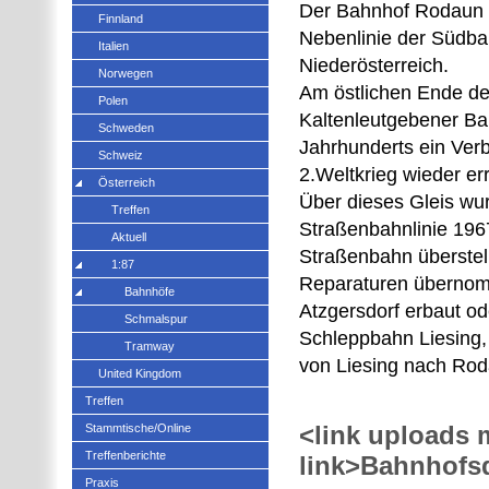
Der Bahnhof Rodaun is
Finnland
Nebenlinie der Südba
Italien
Niederösterreich.
Norwegen
Am östlichen Ende de
Polen
Kaltenleutgebener Bah
Schweden
Jahrhunderts ein Ver
Schweiz
2.Weltkrieg wieder err
Österreich
Über dieses Gleis wur
Treffen
Straßenbahnlinie 196
Aktuell
Straßenbahn überstel
1:87
Reparaturen übernomm
Bahnhöfe
Atzgersdorf erbaut od
Schmalspur
Schleppbahn Liesing,
Tramway
von Liesing nach Roda
United Kingdom
Treffen
<link uploads 
Stammtische/Online
Treffenberichte
link>Bahnhofsd
Praxis