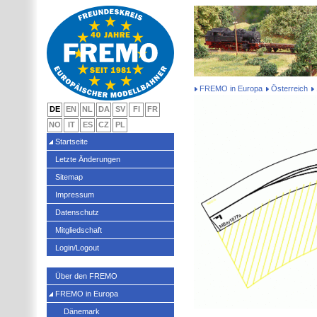
FREMO in Europa
Österreich
DE
EN
NL
DA
SV
FI
FR
NO
IT
ES
CZ
PL
Startseite
Letzte Änderungen
Sitemap
Impressum
Datenschutz
Mitgliedschaft
Login/Logout
Über den FREMO
FREMO in Europa
Dänemark