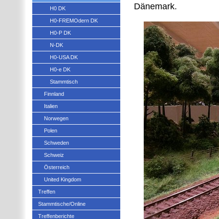
Dänemark.
H0 DK
H0-FREMOdern DK
H0-P DK
N-DK
H0-USA DK
H0-e DK
Stammtisch
Finnland
Italien
Norwegen
Polen
Schweden
Schweiz
Österreich
United Kingdom
Treffen
Stammtische/Online
Treffenberichte