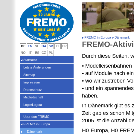
FREMO in Europa
Dänemark
FREMO-Aktivi
DE
EN
NL
DA
SV
FI
FR
NO
IT
ES
CZ
PL
Durch diese Seiten, 
Startseite
•
Modelleisenbahnen m
Letzte Änderungen
•
auf Module nach ein
Sitemap
•
wo wir zustreben Vo
Impressum
•
und ein spannendes 
Datenschutz
haben.
Mitgliedschaft
In Dänemark gibt es z
Login/Logout
Zeit gab es schon Mit
Über den FREMO
2005 ist die Anzahl de
FREMO in Europa
H0-Europa, H0-FREMO
Dänemark