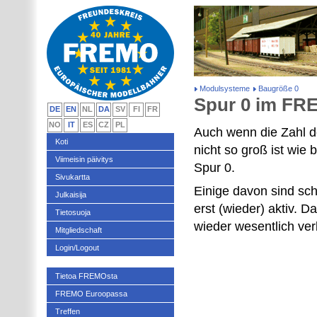
Modulsysteme
Baugröße 0
Spur 0 im F
DE
EN
NL
DA
SV
FI
FR
NO
IT
ES
CZ
PL
Auch wenn die Zahl d
Koti
nicht so groß ist wie
Viimeisin päivitys
Spur 0.
Sivukartta
Einige davon sind sc
Julkaisija
erst (wieder) aktiv. D
Tietosuoja
wieder wesentlich ver
Mitgliedschaft
Login/Logout
Tietoa FREMOsta
FREMO Euroopassa
Treffen