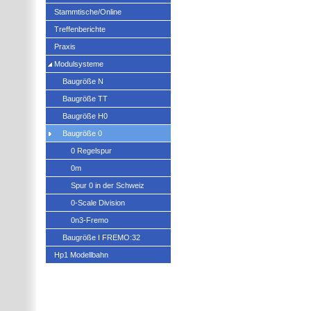
Stammtische/Online
Treffenberichte
Praxis
Modulsysteme
Baugröße N
Baugröße TT
Baugröße H0
Baugröße 0
0 Regelspur
0m
Spur 0 in der Schweiz
0-Scale Division
0n3-Fremo
Baugröße I FREMO:32
Hp1 Modellbahn