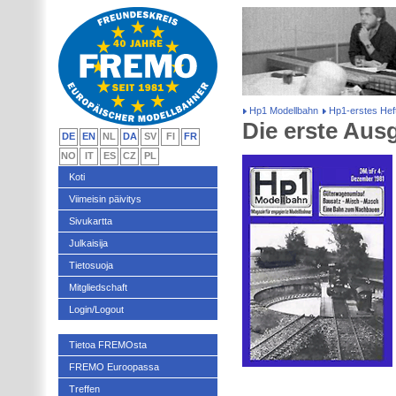
Hp1 Modellbahn
Hp1-erstes Hef
Die erste Aus
DE
EN
NL
DA
SV
FI
FR
NO
IT
ES
CZ
PL
Koti
Viimeisin päivitys
Sivukartta
Julkaisija
Tietosuoja
Mitgliedschaft
Login/Logout
Tietoa FREMOsta
FREMO Euroopassa
Treffen