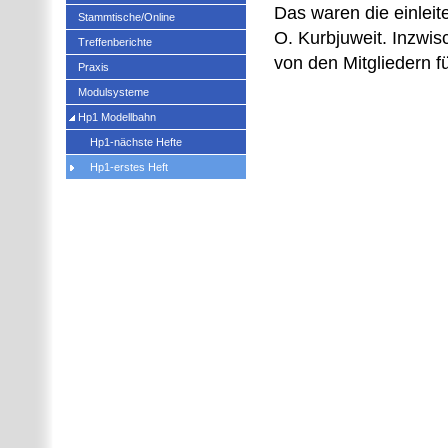
Das waren die einlei
Stammtische/Online
O. Kurbjuweit. Inzwisc
Treffenberichte
von den Mitgliedern fü
Praxis
Modulsysteme
Hp1 Modellbahn
Hp1-nächste Hefte
Hp1-erstes Heft