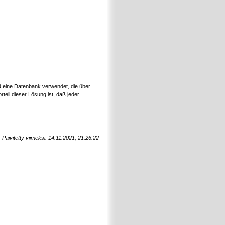
 eine Datenbank verwendet, die über
eil dieser Lösung ist, daß jeder
Päivitetty viimeksi: 14.11.2021, 21.26.22