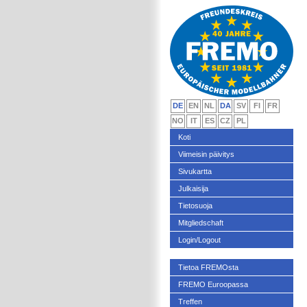
DE
EN
NL
DA
SV
FI
FR
NO
IT
ES
CZ
PL
Koti
Viimeisin päivitys
Sivukartta
Julkaisija
Tietosuoja
Mitgliedschaft
Login/Logout
Tietoa FREMOsta
FREMO Euroopassa
Treffen