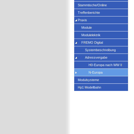
Stammtische/Online
Treffenberichte
Praxis
Module
Modulelektrik
FREMO Digital
Systembeschreibung
Adressvergabe
H0-Europa nach WW II
N-Europa
Modulsysteme
Hp1 Modellbahn