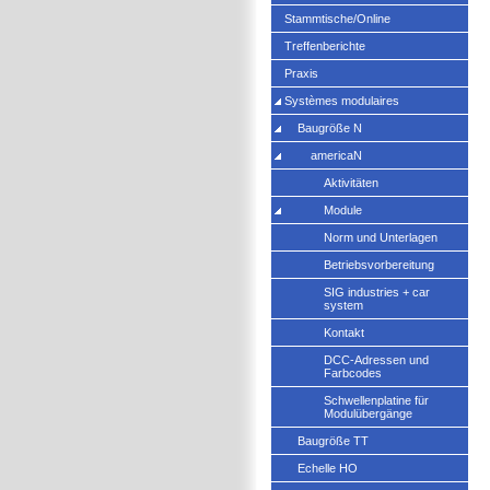
Stammtische/Online
Treffenberichte
Praxis
Systèmes modulaires
Baugröße N
americaN
Aktivitäten
Module
Norm und Unterlagen
Betriebsvorbereitung
SIG industries + car
system
Kontakt
DCC-Adressen und
Farbcodes
Schwellenplatine für
Modulübergänge
Baugröße TT
Echelle HO