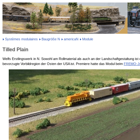
Systèmes modulaires
Baugröße N
americaN
Module
Tilled Plain
Welfs Erstlingswerk in N. Sowohl am Rollmaterial als auch an der Landschaftgestaltung ist
bevorzugte Vorbildregion der Osten der USA ist. Premiere hatte das Modul beim
FREMO-Jub