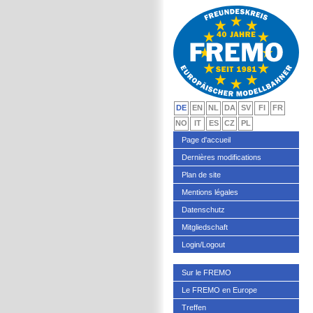
DE
EN
NL
DA
SV
FI
FR
NO
IT
ES
CZ
PL
Page d'accueil
Dernières modifications
Plan de site
Mentions légales
Datenschutz
Mitgliedschaft
Login/Logout
Sur le FREMO
Le FREMO en Europe
Treffen