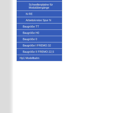
Schwellenplatine für
Modulübergänge
N-RE
Arbeitskreise Spur N
Baugröße TT
Baugröße H0
Baugröße 0
Baugröße I FREMO:32
Baugröße II FREMO:22,5
Hp1 Modellbahn