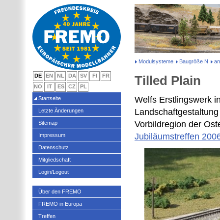
Modulsysteme
Baugröße N
am
DE
EN
NL
DA
SV
FI
FR
Tilled Plain
NO
IT
ES
CZ
PL
Welfs Erstlingswerk i
Startseite
Landschaftgestaltung 
Letzte Änderungen
Vorbildregion der Os
Sitemap
Jubiläumstreffen 200
Impressum
Datenschutz
Mitgliedschaft
Login/Logout
Über den FREMO
FREMO in Europa
Treffen