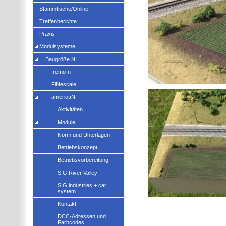
Stammtische/Online
Treffenberichte
Praxis
Modulsysteme
Baugröße N
fremo-n
FiNescale
americaN
Aktivitäten
Module
Norm und Unterlagen
Betriebskonzept
Betriebsvorbereitung
SIG River Valley
SIG industries + car
system
Kontakt
DCC-Adressen und
Farbcodes