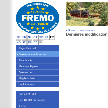
Dernières modifications
Dernières modification
DE
EN
NL
DA
SV
FI
FR
NO
IT
ES
CZ
PL
Page d'accueil
Dernières modifications
Plan de site
Mentions légales
Datenschutz
Mitgliedschaft
Login/Logout
Sur le FREMO
Le FREMO en Europe
Treffen