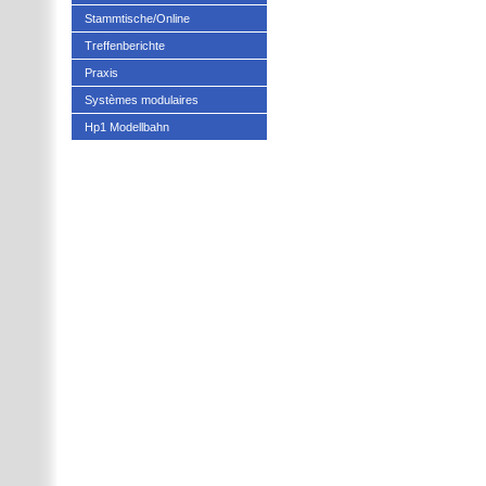
Stammtische/Online
Treffenberichte
Praxis
Systèmes modulaires
Hp1 Modellbahn