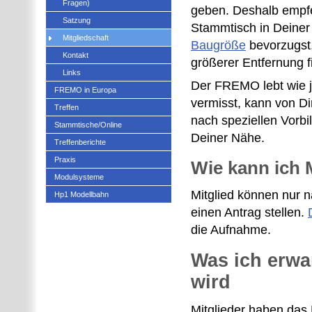
Fragen)
geben. Deshalb empfe
Satzung
Stammtisch in Deiner
Mitgliedschaft
Baugröße
bevorzugst,
Kontakt
größerer Entfernung f
Links
Der FREMO lebt wie j
FREMO in Europa
vermisst, kann von Di
Treffen
nach speziellen Vorbi
Stammtische/Online
Deiner Nähe.
Treffenberichte
Praxis
Wie kann ich
Modulsysteme
Mitglied können nur n
Hp1 Modellbahn
einen Antrag stellen.
die Aufnahme.
Was ich erwa
wird
Mitglieder haben das