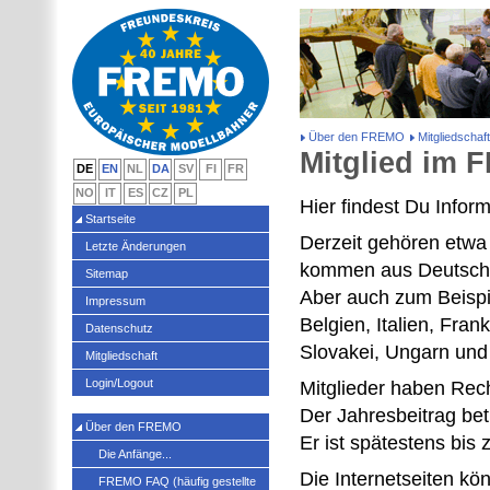
Über den FREMO
Mitgliedschaft
Mitglied im
DE
EN
NL
DA
SV
FI
FR
NO
IT
ES
CZ
PL
Hier findest Du Infor
Startseite
Derzeit gehören etwa
Letzte Änderungen
kommen aus Deutschla
Sitemap
Aber auch zum Beispi
Impressum
Belgien, Italien, Fran
Datenschutz
Slovakei, Ungarn und I
Mitgliedschaft
Login/Logout
Mitglieder haben Rech
Der Jahresbeitrag bet
Über den FREMO
Er ist spätestens bis
Die Anfänge...
Die Internetseiten kö
FREMO FAQ (häufig gestellte