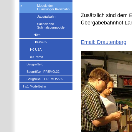
Module der
Hümmlinger Kreisbahn
Zusätzlich sind dem 
Jagsttalbahn
Übergabebahnhof Lan
Sächsische
Schmalspurmodule
H0m
Email: Drautenberg
H0-PuKo
H0 USA
00Fremo
Baugröße 0
Baugröße I FREMO:32
Baugröße II FREMO:22,5
Hp1 Modellbahn