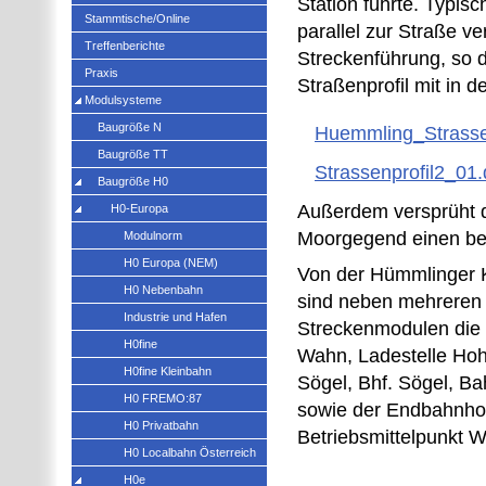
Station führte. Typisch
Stammtische/Online
parallel zur Straße v
Treffenberichte
Streckenführung, so 
Praxis
Straßenprofil mit in
Modulsysteme
Baugröße N
Huemmling_Strassen
Baugröße TT
Strassenprofil2_01
Baugröße H0
Außerdem versprüht d
H0-Europa
Moorgegend einen b
Modulnorm
H0 Europa (NEM)
Von der Hümmlinger 
H0 Nebenbahn
sind neben mehreren 
Industrie und Hafen
Streckenmodulen die B
H0fine
Wahn, Ladestelle Hoh
H0fine Kleinbahn
Sögel, Bhf. Sögel, B
H0 FREMO:87
sowie der Endbahnho
H0 Privatbahn
Betriebsmittelpunkt W
H0 Localbahn Österreich
H0e