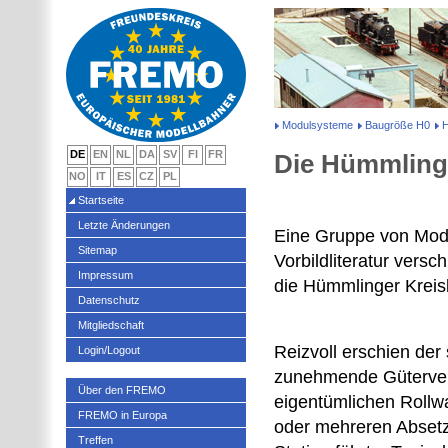
Modulsysteme
Baugröße H0
H
DE
EN
NL
DA
SV
FI
FR
Die Hümmling
NO
IT
ES
CZ
PL
Startseite
Letzte Änderungen
Eine Gruppe von Mode
Sitemap
Vorbildliteratur ver
Impressum
die Hümmlinger Kreis
Datenschutz
Mitgliedschaft
Reizvoll erschien der
Login/Logout
zunehmende Güterver
Über den FREMO
eigentümlichen Rollw
FREMO in Europa
oder mehreren Absetz
Treffen