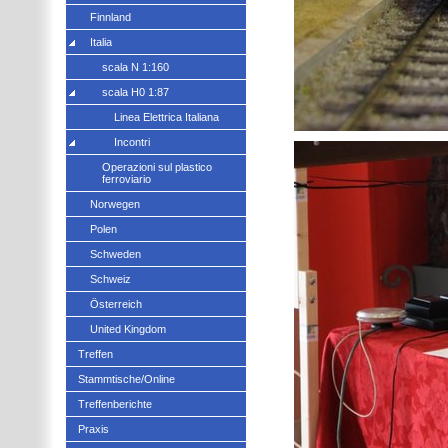
Finnland
Italia
scala N 1:160
scala H0 1:87
Linea Elettrica Italiana
Incontri
Operazioni sul plastico
ferroviario
Norwegen
Polen
Schweden
Schweiz
Österreich
United Kingdom
Treffen
Stammtische/Online
Treffenberichte
Praxis