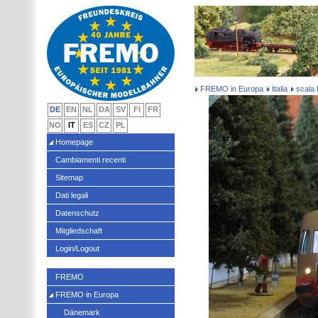
FREMO in Europa
Italia
scala 
DE
EN
NL
DA
SV
FI
FR
NO
IT
ES
CZ
PL
Homepage
Cambiamenti recenti
Sitemap
Dati legali
Datenschutz
Mitgliedschaft
Login/Logout
FREMO
FREMO in Europa
Dänemark