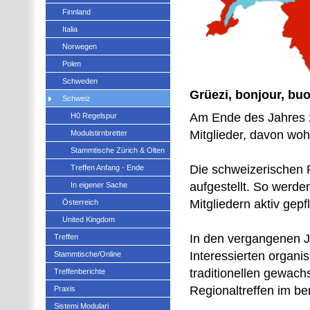
Finnland
Italia
Norwegen
Polen
Schweden
Grüezi, bonjour, buo
Schweiz
Am Ende des Jahres 
H0 Regelspur
Mitglieder, davon woh
Modulstirnbretter
Stammtische Zürich & Olten
Die schweizerischen F
Treffen Anfang - Ende
aufgestellt. So werd
In eigener Sache
Mitgliedern aktiv gepf
Österreich
United Kingdom
In den vergangenen Ja
Treffen
Interessierten organi
Stammtische/Online
traditionellen gewac
Treffenberichte
Regionaltreffen im be
Praxis
Sistemi Modulari