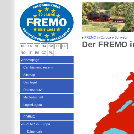
FREMO in Europa
Schweiz
Der FREMO i
DE
EN
NL
DA
SV
FI
FR
NO
IT
ES
CZ
PL
Homepage
Cambiamenti recenti
Sitemap
Dati legali
Datenschutz
Mitgliedschaft
Login/Logout
FREMO
FREMO in Europa
Dänemark