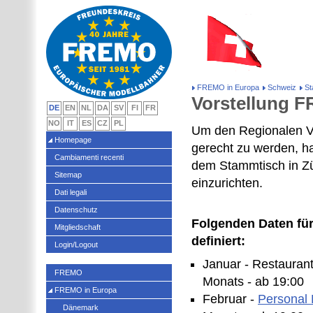
FREMO in Europa
Schweiz
St
Vorstellung 
DE
EN
NL
DA
SV
FI
FR
NO
IT
ES
CZ
PL
Um den Regionalen Ve
Homepage
gerecht zu werden, h
Cambiamenti recenti
dem Stammtisch in Zü
Sitemap
einzurichten.
Dati legali
Datenschutz
Folgenden Daten für 
Mitgliedschaft
definiert:
Login/Logout
Januar - Restauran
FREMO
Monats - ab 19:00
FREMO in Europa
Februar -
Personal 
Dänemark