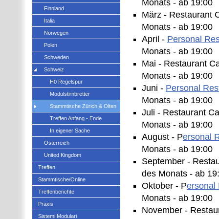
Monats - ab 19:00
Finnland
März - Restaurant 
Italia
Monats - ab 19:00
Norwegen
April -
Personal Res
Polen
Monats - ab 19:00
Schweden
Mai - Restaurant C
Schweiz
Monats - ab 19:00
H0 Regelspur
Juni -
Personal Res
Modulstirnbretter
Monats - ab 19:00
Stammtische Zürich & Olten
Juli - Restaurant C
Treffen Anfang - Ende
Monats - ab 19:00
In eigener Sache
August - P
ersonal 
Österreich
Monats - ab 19:00
United Kingdom
September - Restau
Treffen
des Monats - ab 19
Stammtische/Online
Oktober - P
ersonal
Treffenberichte
Monats - ab 19:00
Praxis
November - Restaur
Sistemi Modulari