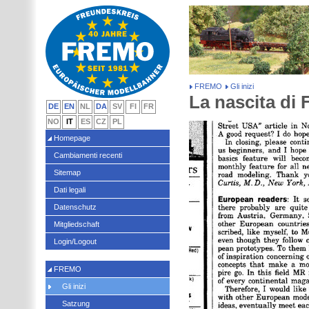
FREMO
Gli inizi
La nascita d
DE
EN
NL
DA
SV
FI
FR
NO
IT
ES
CZ
PL
Homepage
Cambiamenti recenti
Sitemap
Dati legali
Datenschutz
Mitgliedschaft
Login/Logout
FREMO
Gli inizi
Satzung