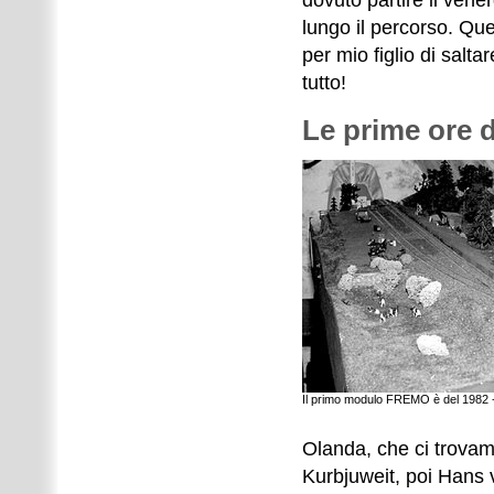
dovuto partire il vene
lungo il percorso. Qu
per mio figlio di salta
tutto!
Le prime ore
Il primo modulo FREMO è del 1982 
Olanda, che ci trovamm
Kurbjuweit, poi Hans