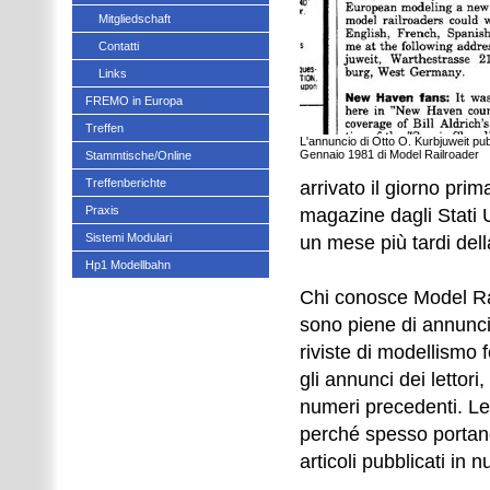
Mitgliedschaft
Contatti
Links
FREMO in Europa
Treffen
L'annuncio di Otto O. Kurbjuweit pu
Gennaio 1981 di Model Railroader
Stammtische/Online
Treffenberichte
arrivato il giorno prim
Praxis
magazine dagli Stati 
Sistemi Modulari
un mese più tardi dell
Hp1 Modellbahn
Chi conosce Model Ra
sono piene di annunci, 
riviste di modellismo f
gli annunci dei lettori
numeri precedenti. Le
perché spesso portano 
articoli pubblicati in 