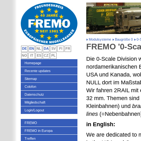
Modulsysteme
Baugröße 0
0-
FREMO '0-Scal
DE
EN
NL
DA
SV
FI
FR
NO
IT
ES
CZ
PL
Die 0-Scale Division 
Homepage
nordamerikanischen 
Recente updates
USA und Kanada, wob
Sitemap
NULL dort im Maßstab
Colofon
Wir fahren 2RAIL mit 
Datenschutz
32 mm. Themen sind
Mitgliedschaft
Kleinbahnen) und
bra
Login/Logout
lines
(=Nebenbahnen)
FREMO
in English:
FREMO in Europa
We are dedicated to m
Treffen