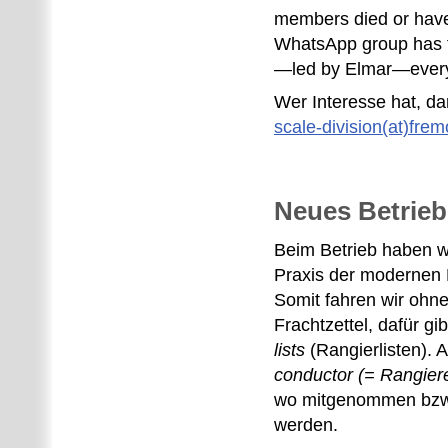
members died or have 
WhatsApp group has 
—led by Elmar—ever
Wer Interesse hat, da
scale-division(at)frem
Neues Betrieb
Beim Betrieb haben w
Praxis der modernen B
Somit fahren wir ohn
Frachtzettel, dafür gi
lists
(Rangierlisten). 
conductor (= Rangier
wo mitgenommen bzw.
werden.