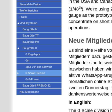
in the USA and Canad
Stamtafels/Online
th
(1/48
). We're using 
Treffenberichte
gauge as the prototy
Praxis
concentrate on short 
Modulsysteme
operations.
Baugröße N
Baugröße TT
Neue Mitglied
Baugröße H0
Baugröße 0
Es sind eine Reihe v
0 Regelspur
Mitgliedern dazu gest
0m
Mitglieder sind teilwe
Spur 0 in der Schweiz
Inzwischen haben wir
0-Scale Division
aktive WhatsApp-Gru
0n3-Fremo
monatlichen online-S
Baugröße I FREMO:32
zweiten Donnerstag i
Hp1 Modellbahn
dankenswerterweise o
in English:
The 0-Scale division