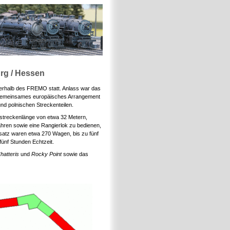
rg / Hessen
erhalb des FREMO statt. Anlass war das
 gemeinsames europäisches Arrangement
nd polnischen Streckenteilen.
streckenlänge von etwa 32 Metern,
ahren sowie eine Rangierlok zu bedienen,
nsatz waren etwa 270 Wagen, bis zu fünf
fünf Stunden Echtzeit.
hatteris
und
Rocky Point
sowie das