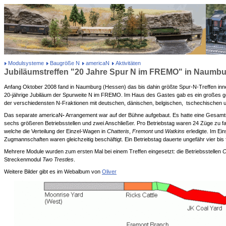
Modulsysteme
Baugröße N
americaN
Aktivitäten
Jubiläumstreffen "20 Jahre Spur N im FREMO" in Naumbu
Anfang Oktober 2008 fand in Naumburg (Hessen) das bis dahin größte Spur-N-Treffen inn
20-jährige Jubiläum der Spurweite N im FREMO. Im Haus des Gastes gab es ein großes
der verschiedensten N-Fraktionen mit deutschen, dänischen, belgischen, tschechischen u
Das separate americaN
-
Arrangement war auf der Bühne aufgebaut. Es hatte eine Gesamt
sechs größeren Betriebsstellen und zwei Anschließer. Pro Betriebstag waren 24 Züge zu f
welche die Verteilung der Einzel-Wagen in
Chatteris
,
Fremont
und
Watkins
erledigte. Im Ei
Zugmannschaften waren gleichzeitig beschäftigt. Ein Betriebstag dauerte ungefähr vier bis 
Mehrere Module wurden zum ersten Mal bei einem Treffen eingesetzt: die Betriebsstellen
C
Streckenmodul
Two Trestles
.
Weitere Bilder gibt es im Webalbum von
Oliver