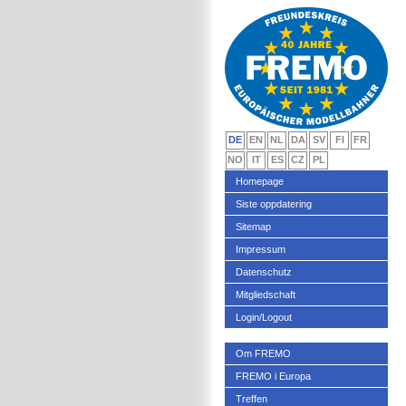
DE
EN
NL
DA
SV
FI
FR
NO
IT
ES
CZ
PL
Homepage
Siste oppdatering
Sitemap
Impressum
Datenschutz
Mitgliedschaft
Login/Logout
Om FREMO
FREMO i Europa
Treffen