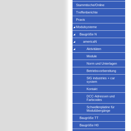
Stammtische/Online
Treffenberichte
Praxis
Modulsysteme
Baugröße N
americaN
Aktivitäten
Module
Norm und Unterlagen
Betriebsvorbereitung
SIG industries + car
system
Kontakt
DCC-Adressen und
Farbcodes
Schwellenplatine für
Modulübergänge
Baugröße TT
Baugröße H0