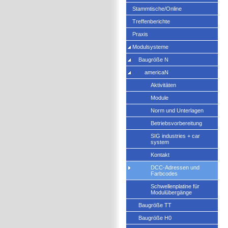
Stammtische/Online
Treffenberichte
Praxis
Modulsysteme
Baugröße N
americaN
Aktivitäten
Module
Norm und Unterlagen
Betriebsvorbereitung
SIG industries + car
system
Kontakt
DCC-Adressen und
Farbcodes
Schwellenplatine für
Modulübergänge
Baugröße TT
Baugröße H0