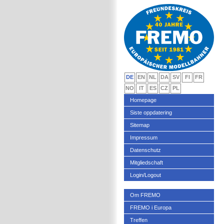
DE
EN
NL
DA
SV
FI
FR
NO
IT
ES
CZ
PL
Homepage
Siste oppdatering
Sitemap
Impressum
Datenschutz
Mitgliedschaft
Login/Logout
Om FREMO
FREMO i Europa
Treffen