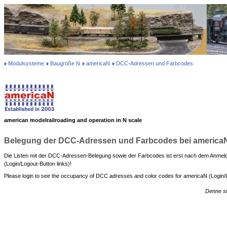
Modulsysteme
Baugröße N
americaN
DCC-Adressen und Farbcodes
american modelrailroading and operation in N scale
Belegung der DCC-Adressen und Farbcodes bei america
Die Listen mit der DCC-Adressen-Belegung sowie der Farbcodes ist erst nach dem Anmel
(Login/Logout-Button links)!
Please login to see the occupancy of DCC adresses and color codes for americaN (Login/Lo
Denne si