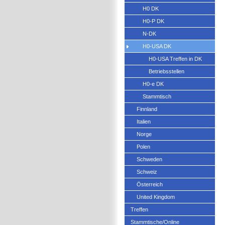
H0 DK
H0-P DK
N-DK
H0-USA DK
H0-USA Treffen in DK
Betriebsstellen
H0-e DK
Stammtisch
Finnland
Italien
Norge
Polen
Schweden
Schweiz
Österreich
United Kingdom
Treffen
Stammtische/Online