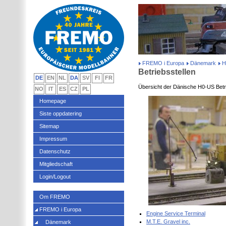
FREMO i Europa
Dänemark
H
Betriebsstellen
DE
EN
NL
DA
SV
FI
FR
Übersicht der Dänische H0-US Betri
NO
IT
ES
CZ
PL
Homepage
Siste oppdatering
Sitemap
Impressum
Datenschutz
Mitgliedschaft
Login/Logout
Om FREMO
FREMO i Europa
Engine Service Terminal
M.T.E. Gravel inc.
Dänemark