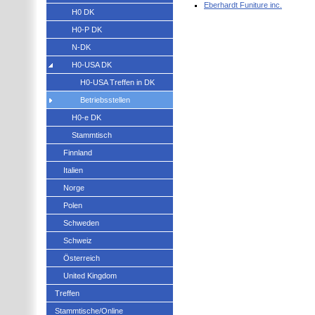
Eberhardt Funiture inc.
H0 DK
H0-P DK
N-DK
H0-USA DK
H0-USA Treffen in DK
Betriebsstellen
H0-e DK
Stammtisch
Finnland
Italien
Norge
Polen
Schweden
Schweiz
Österreich
United Kingdom
Treffen
Stammtische/Online