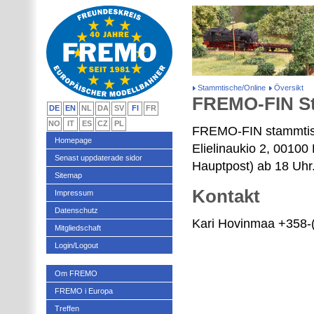
Stammtische/Online
Översikt
FREMO-FIN S
DE
EN
NL
DA
SV
FI
FR
NO
IT
ES
CZ
PL
FREMO-FIN stammtisc
Homepage
Elielinaukio 2, 00100 
Senast uppdaterade sidor
Hauptpost) ab 18 Uhr
Sitemap
Kontakt
Impressum
Datenschutz
Kari Hovinmaa +358
Mitgliedschaft
Login/Logout
Om FREMO
FREMO i Europa
Treffen