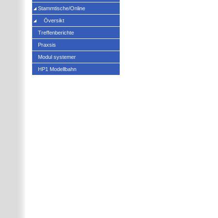
Stammtische/Online
Översikt
Treffenberichte
Praxsis
Modul systemer
HP1 Modellbahn