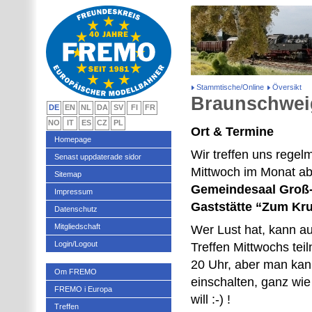
Stammtische/Online
Översikt
Braunschwei
DE
EN
NL
DA
SV
FI
FR
NO
IT
ES
CZ
PL
Ort & Termine
Homepage
Wir treffen uns regel
Senast uppdaterade sidor
Mittwoch im Monat ab
Sitemap
Gemeindesaal Groß-
Impressum
Gaststätte “Zum Kr
Datenschutz
Mitgliedschaft
Wer Lust hat, kann au
Login/Logout
Treffen Mittwochs tei
20 Uhr, aber man kan
Om FREMO
einschalten, ganz wi
FREMO i Europa
will :-) !
Treffen