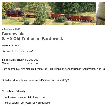
Treffen
2027
Bardowick:
8. H0-Old Treffen in Bardowick
16.09.–19.09.2027
Bardowick (DE - Germany)
Registration deadline:
01.06.2027
Status:
genehmigt
Zum achten Mal trifft sich die Fremo H0-Old Gruppe im beschaulichen Schützenhaus in Ba
Selbstverständlich fahren wir mit RP25 Radsätzen und Zg2.
Orga-Team (aktuell):
- Treffenkoordination: Dirk Jürgensen
- Koordination in der Halle: Dirk Jürgensen