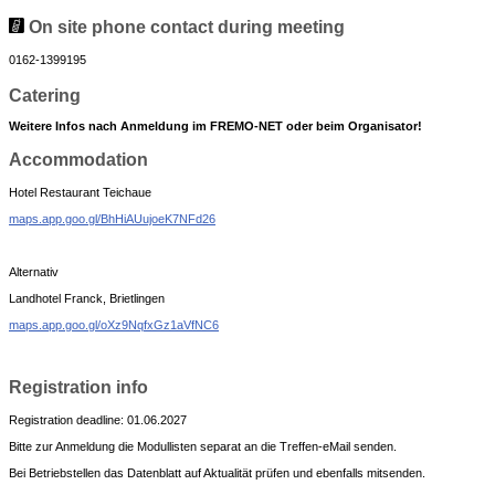
On site phone contact during meeting
0162-1399195
Catering
Weitere Infos nach Anmeldung im FREMO-NET oder beim Organisator!
Accommodation
Hotel Restaurant Teichaue
maps.app.goo.gl/BhHiAUujoeK7NFd26
Alternativ
Landhotel Franck, Brietlingen
maps.app.goo.gl/oXz9NqfxGz1aVfNC6
Registration info
Registration deadline: 01.06.2027
Bitte zur Anmeldung die Modullisten separat an die Treffen-eMail senden.
Bei Betriebstellen das Datenblatt auf Aktualität prüfen und ebenfalls mitsenden.