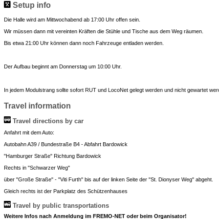
Setup info
Die Halle wird am Mittwochabend ab 17:00 Uhr offen sein.
Wir müssen dann mit vereinten Kräften die Stühle und Tische aus dem Weg räumen.
Bis etwa 21:00 Uhr können dann noch Fahrzeuge entladen werden.
Der Aufbau beginnt am Donnerstag um 10:00 Uhr.
In jedem Modulstrang sollte sofort RUT und LocoNet gelegt werden und nicht gewartet werd
Travel information
Travel directions by car
Anfahrt mit dem Auto:
Autobahn A39 / Bundestraße B4 - Abfahrt Bardowick
"Hamburger Straße" Richtung Bardowick
Rechts in "Schwarzer Weg"
über "Große Straße" - "Viti Furth" bis auf der linken Seite der "St. Dionyser Weg" abgeht.
Gleich rechts ist der Parkplatz des Schützenhauses
Travel by public transportations
Weitere Infos nach Anmeldung im FREMO-NET oder beim Organisator!