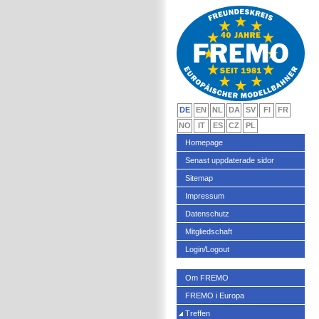
DE
EN
NL
DA
SV
FI
FR
NO
IT
ES
CZ
PL
Homepage
Senast uppdaterade sidor
Sitemap
Impressum
Datenschutz
Mitgliedschaft
Login/Logout
Om FREMO
FREMO i Europa
Treffen