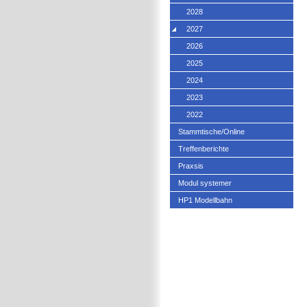
2028
2027
2026
2025
2024
2023
2022
Stammtische/Online
Treffenberichte
Praxsis
Modul systemer
HP1 Modellbahn