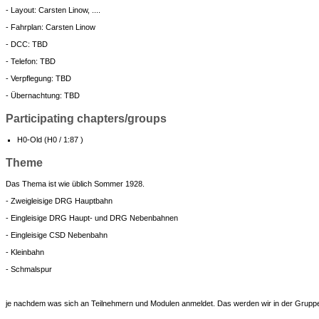
- Layout: Carsten Linow, ....
- Fahrplan: Carsten Linow
- DCC: TBD
- Telefon: TBD
- Verpflegung: TBD
- Übernachtung: TBD
Participating chapters/groups
H0-Old (H0 / 1:87 )
Theme
Das Thema ist wie üblich Sommer 1928.
- Zweigleisige DRG Hauptbahn
- Eingleisige DRG Haupt- und DRG Nebenbahnen
- Eingleisige CSD Nebenbahn
- Kleinbahn
- Schmalspur
je nachdem was sich an Teilnehmern und Modulen anmeldet. Das werden wir in der Gru