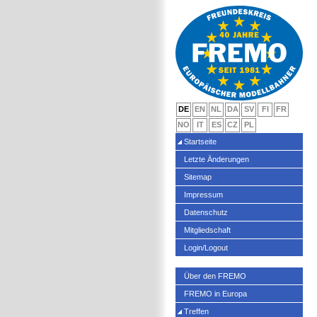
DE
EN
NL
DA
SV
FI
FR
NO
IT
ES
CZ
PL
Startseite
Letzte Änderungen
Sitemap
Impressum
Datenschutz
Mitgliedschaft
Login/Logout
Über den FREMO
FREMO in Europa
Treffen