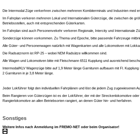
Die Intermodal Züge verkerhren zwischen mehreren Kombiterminals und Industrien med e
Im Fahrplan verkeren mehreren Lokal und Internationalen Güterzüge, die zwischen de grö
Betriebsstellen, auch mit entsprechenden Güterkarten.
Im Fahrplan sind auch Personenvekehr verkeren Regionale, Intercity und Internationale Zü
Sonderzüge können vorkommen. Zu Thema und Epoche, bitte passende Fahrzeuge mitbri
Alle Güter- und Personenwagen natürlich mit Wagenkarten und alle Lokomotiven mit Lokkar
Die Radsatznorm ist RP-25 – wobei NEM Radsätze willkommen sind.
Alle Wagen und Lokomotiven bitte mit Fleischmann 6511 Kupplung und ausreichend beschw
Intermodal/KLV Wagenzüge bitte auf 1,9 Meter länge Garnituren aufbauen mit Fl. Kupplung 
2 Garnituren in je 3,8 Meter länge.
Jeder Lokführer folgt den individuellen Fahrplänen und löst die jedem Zug zugewiesenen A
Beim Rangieren von Güterzügen ist es der Lokführer, der mit der Streckenlokomotive oder 
Rangierlokomotive an allen Betriebsorten rangiert, an denen Güter hin- und herfahren.
Sonstiges
Weitere Infos nach Anmeldung im FREMO-NET oder beim Organisator!