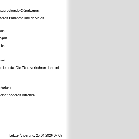
ntsprechende Güterkarten.
ßeren Bahnhöfe und de vielen
ge.
ngen.
te.
ert.
in je ende. Die Züge verkehren dann mit
ufgaben.
einer anderen örtlichen
Letzte Änderung: 25.04.2026 07:05