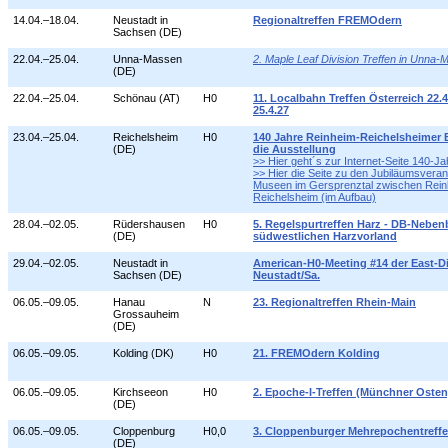
14.04.–18.04.
Neustadt in
Regionaltreffen FREMOdern
Sachsen (DE)
22.04.–25.04.
Unna-Massen
2. Maple Leaf Division Treffen in Unna
(DE)
22.04.–25.04.
Schönau (AT)
H0
11. Localbahn Treffen Österreich 22.4
25.4.27
23.04.–25.04.
Reichelsheim
H0
140 Jahre Reinheim-Reichelsheimer 
(DE)
die Ausstellung
>> Hier geht´s zur Internet-Seite 140-
>> Hier die Seite zu den Jubiläumsveran
Museen im Gersprenztal zwischen Rein
Reichelsheim (im Aufbau)
28.04.–02.05.
Rüdershausen
H0
5. Regelspurtreffen Harz - DB-Nebe
(DE)
südwestlichen Harzvorland
29.04.–02.05.
Neustadt in
American-H0-Meeting #14 der East-Di
Sachsen (DE)
Neustadt/Sa.
06.05.–09.05.
Hanau
N
23. Regionaltreffen Rhein-Main
Grossauheim
(DE)
06.05.–09.05.
Kolding (DK)
H0
21. FREMOdern Kolding
06.05.–09.05.
Kirchseeon
H0
2. Epoche-I-Treffen (Münchner Osten
(DE)
06.05.–09.05.
Cloppenburg
H0,0
3. Cloppenburger Mehrepochentreff
(DE)