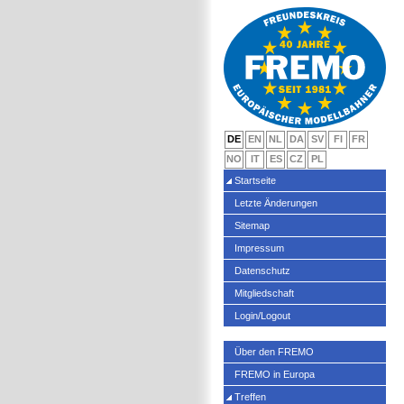
DE
EN
NL
DA
SV
FI
FR
NO
IT
ES
CZ
PL
Startseite
Letzte Änderungen
Sitemap
Impressum
Datenschutz
Mitgliedschaft
Login/Logout
Über den FREMO
FREMO in Europa
Treffen