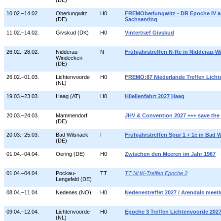
(DE)
10.02.–14.02.
Oberlungwitz
H0
FREMOberlungwitz - DR Epoche IV 
(DE)
Sachsenring
11.02.–14.02.
Givskud (DK)
H0
Vintertræf Givskud
26.02.–28.02.
Nidderau-
N
Frühjahrstreffen N-Re in Nidderau-
Windecken
(DE)
26.02.–01.03.
Lichtenvoorde
H0
FREMO:87 Niederlande Treffen Licht
(NL)
19.03.–23.03.
Haag (AT)
H0
H0ellenfahrt 2027 Haag
20.03.–24.03.
Mammendorf
JHV & Convention 2027 +++ save the 
(DE)
20.03.–25.03.
Bad Wilsnack
I
Frühjahrstreffen Spur 1 + 1e in Bad 
(DE)
01.04.–04.04.
Oering (DE)
H0
Zwischen den Meeren im Jahr 1967
01.04.–04.04.
Pockau-
TT
TT NHK-Treffen Epoche 2
Lengefeld (DE)
08.04.–11.04.
Nedenes (NO)
H0
Nedenestreffet 2027 / Arendals meet
09.04.–12.04.
Lichtenvoorde
H0
Epoche 3 Treffen Lichtenvoorde 202
(NL)