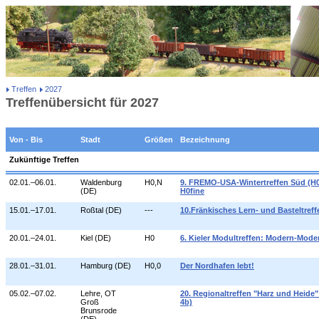
Treffen
2027
Treffenübersicht für 2027
Von - Bis
Stadt
Größen
Bezeichnung
Zukünftige Treffen
02.01.–06.01.
Waldenburg
H0,N
9. FREMO-USA-Wintertreffen Süd (H0
(DE)
H0fine
15.01.–17.01.
Roßtal (DE)
---
10.Fränkisches Lern- und Basteltreff
20.01.–24.01.
Kiel (DE)
H0
6. Kieler Modultreffen: Modern-Mode
28.01.–31.01.
Hamburg (DE)
H0,0
Der Nordhafen lebt!
05.02.–07.02.
Lehre, OT
20. Regionaltreffen "Harz und Heide"
Groß
4b)
Brunsrode