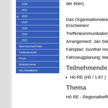
der 60er).
2028
2027
2026
Das Organisationstea
2025
Erscheinen!
2024
Treffenkommunikation
2023
2022
Arrangement: Jan Si
Stammtische/Online
Fahrplan: Gunther Ho
Treffenberichte
Fahrzeugplanung: Mar
Praxis
Modulsysteme
Teilnehmende
Hp1 Modellbahn
H0-RE (H0 / 1:87 )
Thema
H0 RE - Regionaltref