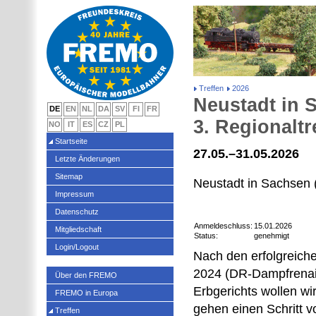
Treffen
2026
Neustadt in 
DE
EN
NL
DA
SV
FI
FR
3. Regionaltr
NO
IT
ES
CZ
PL
Startseite
27.05.–31.05.2026
Letzte Änderungen
Sitemap
Neustadt in Sachsen
Impressum
Datenschutz
Anmeldeschluss:
15.01.2026
Mitgliedschaft
Status:
genehmigt
Login/Logout
Nach den erfolgreich
2024 (DR-Dampfrenais
Über den FREMO
Erbgerichts wollen wi
FREMO in Europa
gehen einen Schritt v
Treffen