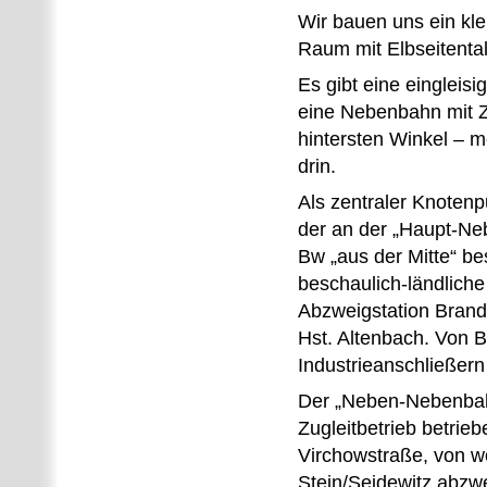
Wir bauen uns ein kl
Raum mit Elbseitenta
Es gibt eine eingleis
eine Nebenbahn mit Zu
hintersten Winkel – 
drin.
Als zentraler Knotenp
der an der „Haupt-Ne
Bw „aus der Mitte“ be
beschaulich-ländlich
Abzweigstation Bran
Hst. Altenbach. Von B
Industrieanschließern 
Der „Neben-Nebenbahn
Zugleitbetrieb betrie
Virchowstraße, von w
Stein/Seidewitz abzwe