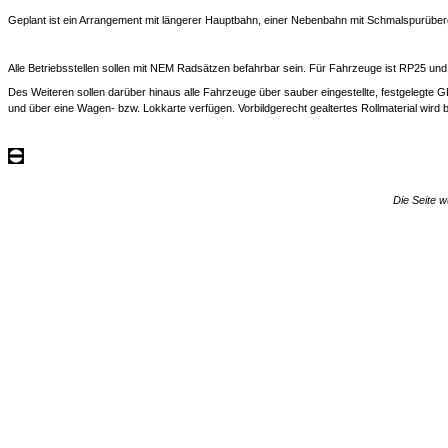
Geplant ist ein Arrangement mit längerer Hauptbahn, einer Nebenbahn mit Schmalspurübe
Alle Betriebsstellen sollen mit NEM Radsätzen befahrbar sein. Für Fahrzeuge ist RP25 und A
Des Weiteren sollen darüber hinaus alle Fahrzeuge über sauber eingestellte, festgelegte
und über eine Wagen- bzw. Lokkarte verfügen. Vorbildgerecht gealtertes Rollmaterial wird 
Die Seite w