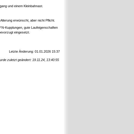
rgang und einem Kleinbahnast.
lterung erwünscht, aber nicht Pflicht.
 GFN-Kupplungen, gute Laufeigenschaften
bevorzugt eingesetzt.
Letzte Änderung: 01.01.2026 15:37
urde zuletzt geändert: 19.11.24, 13:40:55