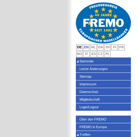
DE
EN
NL
DA
SV
FI
FR
NO
IT
ES
CZ
PL
Startseite
Letzte Änderungen
Sitemap
Impressum
Datenschutz
Mitgliedschaft
Login/Logout
Über den FREMO
FREMO in Europa
Treffen