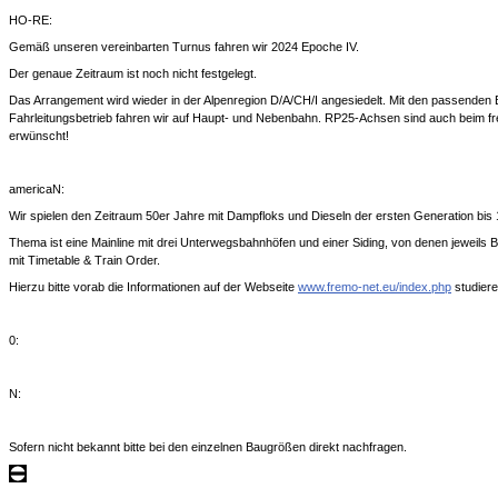
HO-RE:
Gemäß unseren vereinbarten Turnus fahren wir 2024 Epoche IV.
Der genaue Zeitraum ist noch nicht festgelegt.
Das Arrangement wird wieder in der Alpenregion D/A/CH/I angesiedelt. Mit den passenden
Fahrleitungsbetrieb fahren wir auf Haupt- und Nebenbahn. RP25-Achsen sind auch beim fr
erwünscht!
americaN:
Wir spielen den Zeitraum 50er Jahre mit Dampfloks und Dieseln der ersten Generation bis 
Thema ist eine Mainline mit drei Unterwegsbahnhöfen und einer Siding, von denen jeweils
mit Timetable & Train Order.
Hierzu bitte vorab die Informationen auf der Webseite
www.fremo-net.eu/index.php
studiere
0:
N:
Sofern nicht bekannt bitte bei den einzelnen Baugrößen direkt nachfragen.