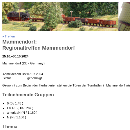
Treffen
Mammendorf:
Regionaltreffen Mammendorf
25.10.–30.10.2024
Mammendorf (DE - Germany)
Anmeldeschluss:
07.07.2024
Status:
genehmigt
Gewohnt zum Beginn der Herbstferien stehen die Türen der Turnhallen in Mammendorf wie
Teilnehmende Gruppen
0 (0 / 1:45 )
H0-RE (H0 / 1:87 )
americaN (N / 1:160 )
N (N / 1:160 )
Thema