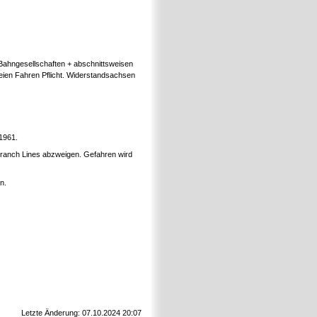
 Bahngesellschaften + abschnittsweisen
eien Fahren Pflicht. Widerstandsachsen
1961.
 Branch Lines abzweigen. Gefahren wird
n.
Letzte Änderung: 07.10.2024 20:07