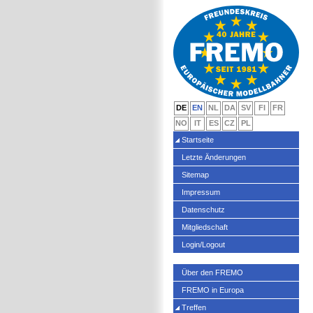
DE
EN
NL
DA
SV
FI
FR
NO
IT
ES
CZ
PL
Startseite
Letzte Änderungen
Sitemap
Impressum
Datenschutz
Mitgliedschaft
Login/Logout
Über den FREMO
FREMO in Europa
Treffen