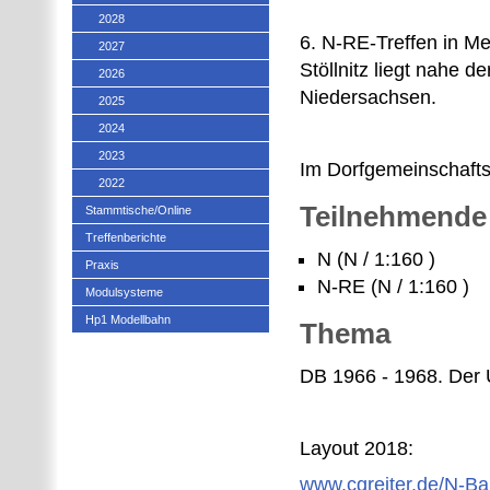
2028
6. N-RE-Treffen in Me
2027
Stöllnitz liegt nahe 
2026
Niedersachsen.
2025
2024
2023
Im Dorfgemeinschafts
2022
Teilnehmende
Stammtische/Online
Treffenberichte
N (N / 1:160 )
Praxis
N-RE (N / 1:160 )
Modulsysteme
Hp1 Modellbahn
Thema
DB 1966 - 1968. Der 
Layout 2018:
www.cgreiter.de/N-Bah