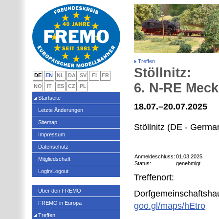
Treffen
Stöllnitz:
DE
EN
NL
DA
SV
FI
FR
6. N-RE Mec
NO
IT
ES
CZ
PL
Startseite
18.07.–20.07.2025
Letzte Änderungen
Sitemap
Stöllnitz (DE - Germa
Impressum
Datenschutz
Anmeldeschluss:
01.03.2025
Mitgliedschaft
Status:
genehmigt
Login/Logout
Treffenort:
Über den FREMO
Dorfgemeinschaftshaus
FREMO in Europa
goo.gl/maps/hEtro
Treffen