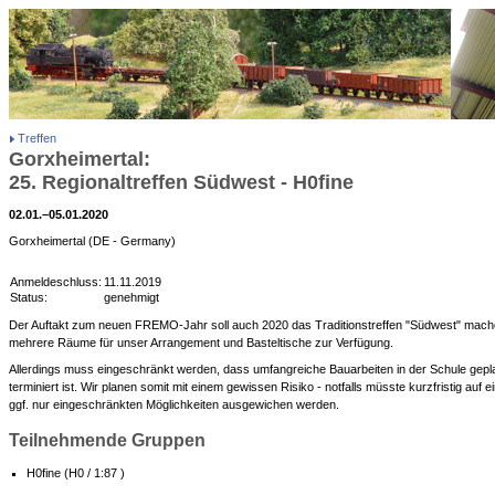
Treffen
Gorxheimertal:
25. Regionaltreffen Südwest - H0fine
02.01.–05.01.2020
Gorxheimertal (DE - Germany)
Anmeldeschluss:
11.11.2019
Status:
genehmigt
Der Auftakt zum neuen FREMO-Jahr soll auch 2020 das Traditionstreffen "Südwest" mach
mehrere Räume für unser Arrangement und Basteltische zur Verfügung.
Allerdings muss eingeschränkt werden, dass umfangreiche Bauarbeiten in der Schule geplant
terminiert ist. Wir planen somit mit einem gewissen Risiko - notfalls müsste kurzfristig auf e
ggf. nur eingeschränkten Möglichkeiten ausgewichen werden.
Teilnehmende Gruppen
H0fine (H0 / 1:87 )