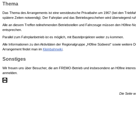
Thema
Das Thema des Arrangements ist eine westdeutsche Privatbahn um 1967 (bei den Triebfah
spätere Zeiten notwendig). Der Fahrplan und das Betriebsgeschehen wird überwiegend ruhi
Alle an diesem Treffen teilnehmenden Betriebstellen und Fahrzeuge müssen den H0fine-N
entsprechen.
Parallel zum Fahrplanbetrieb ist es möglich, mit Bastelprojekten weiter zu kommen.
Alle Informationen zu den Aktivitäten der Regionalgruppe „H0fine Südwest“ sowie weitere D
Arrangement findet man im
Kleinbahnwiki
.
Sonstiges
Wir freuen uns über Besucher, die am FREMO-Betrieb und insbesondere an H0fine interessie
anmelden.
Die Seite w