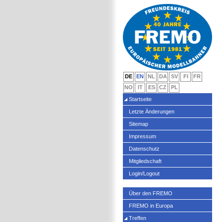
DE
EN
NL
DA
SV
FI
FR
NO
IT
ES
CZ
PL
Startseite
Letzte Änderungen
Sitemap
Impressum
Datenschutz
Mitgliedschaft
Login/Logout
Über den FREMO
FREMO in Europa
Treffen