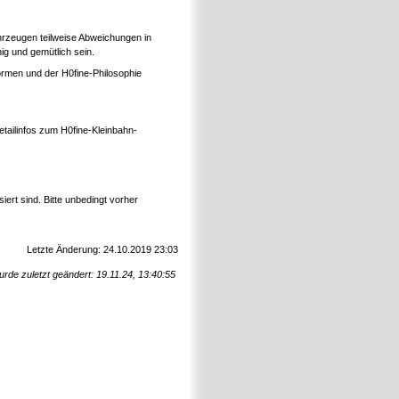
rzeugen teilweise Abweichungen in
g und gemütlich sein.
ormen und der H0fine-Philosophie
etailinfos zum H0fine-Kleinbahn-
rt sind. Bitte unbedingt vorher
Letzte Änderung: 24.10.2019 23:03
urde zuletzt geändert: 19.11.24, 13:40:55