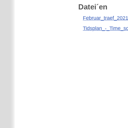
Datei´en
Februar_traef_2021
Tidsplan_-_Time_sc