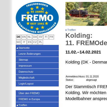
Treffen
Kolding:
DE
EN
NL
DA
SV
FI
FR
11. FREMOder
NO
IT
ES
CZ
PL
Startseite
11.02.–14.02.2021
Letzte Änderungen
Sitemap
Kolding (DK - Denmar
Impressum
Datenschutz
Anmeldeschluss:
01.11.2020
Mitgliedschaft
Status:
abgesagt
Login/Logout
Der Stammtisch FRE
Kolding. Wir möchten
Über den FREMO
Modellbahner anspre
FREMO in Europa
Treffen