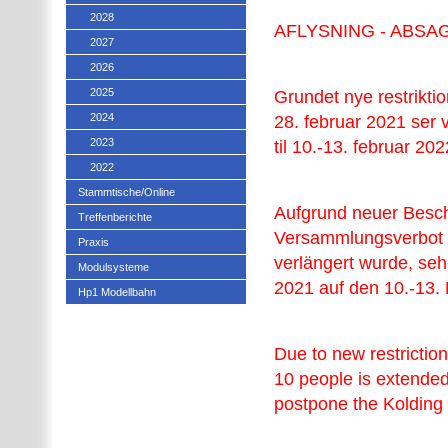
2028
AFLYSNING - ABSA
2027
2026
2025
Grundet nye restriktio
2024
28. februar 2021 ser v
2023
til 10.-13. februar 202
2022
Stammtische/Online
Aufgrund neuer Besc
Treffenberichte
Versammlungsverbot 
Praxis
verlängert wurde, se
Modulsysteme
2021 auf den 10.-13.
Hp1 Modellbahn
Due to new restricti
10 people is extended
postpone the Kolding 