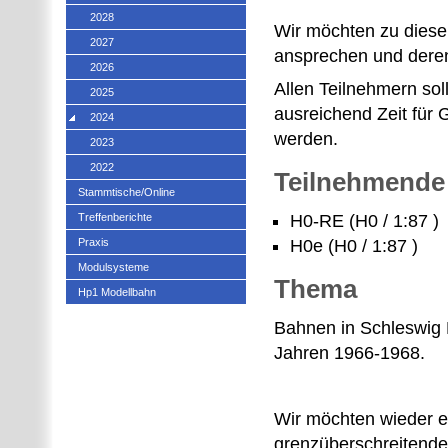
2028
Wir möchten zu diese
2027
ansprechen und deren
2026
Allen Teilnehmern so
2025
ausreichend Zeit für
2024
werden.
2023
2022
Teilnehmende
Stammtische/Online
Treffenberichte
H0-RE (H0 / 1:87 )
Praxis
H0e (H0 / 1:87 )
Modulsysteme
Thema
Hp1 Modellbahn
Bahnen in Schleswig 
Jahren 1966-1968.
Wir möchten wieder ei
grenzüberschreitende