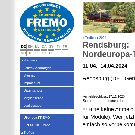
Treffen
2024
Rendsburg:
DE
EN
NL
DA
SV
FI
FR
Nordeuropa-
NO
IT
ES
CZ
PL
Startseite
11.04.–14.04.2024
Letzte Änderungen
Sitemap
Rendsburg (DE - Ge
Impressum
Datenschutz
Anmeldeschluss:
17.12.2023
Mitgliedschaft
Status:
genehmigt
Login/Logout
!!! Bitte keine Anmel
für Module). Wer jet
Über den FREMO
einfach so vorbeikom
FREMO in Europa
Treffen