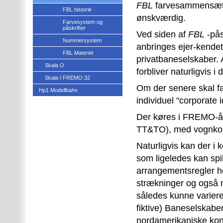
FBL
farvesammensætni
FBL historie
ønskværdig.
Farvesystem og
påskrifter
Ved siden af
FBL
-pås
Nummersystem
anbringes ejer-kendet
FBL Materiel
privatbaneselskaber. A
Skala O
forbliver naturligvis 
Skala I FREMO:32
Om der senere skal fa
Hp1 Modellbahn
individuel "corporate i
Der køres i FREMO-ånd
TT&TO), med vognkort
Naturligvis kan der i 
som ligeledes kan spil
arrangementsregler hel
strækninger og også m
således kunne varierer f
fiktive) Baneselskaber
nordamerikaniske kont