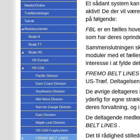
Et sådant system kan 
Møder/Online
aktivt! De der vil v
Træfberetninger
på følgende:
Teknik
FBL
er en fælles hoved
Modulsystemer
som har deres oprind
Skala N
Skala TT
Sammenslutningen sker
Skala H0
moduler med et fælles
H0-Europa
interesse i at fylde de
H0 USA
FREMO BELT LINES
Pacific Divison
US-Træf. Deltagelsen 
East-Coast-Division
De øvrige deltageres 
Southwest-Division
yderlig for egne stræ
Mid-West.Division
deres forvaltning, og
Narrow Gauge Division
East-Division
De deltagende medlemme
Maple Leaf Division
BELT LINES
.
H0-USA Fragtsystem
Det til rådighed stille
FREMO BELT LINES