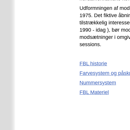
Udformningen af module
1975. Det fiktive åbni
tilstrækkelig interess
1990 - idag ), bør mo
modsætninger i omgive
sessions.
FBL historie
Farvesystem og påskri
Nummersystem
FBL Materiel