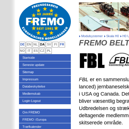
Modulsystemer
Skala H0
H0 
FREMO BELT
DE
EN
NL
DA
SV
FI
FR
NO
IT
ES
CZ
PL
Startside
Seneste update
Sitemap
FBL
er en sammenslutn
Impressum
lanced) jernbaneselsk
Databeskyttelse
i USA og Canada. Det
Medlemskab
bliver væsentlig beg
Login-Logout
Udbredelsen og stræk
Om FREMO
deltagende medlemmer
FREMO i Europa
skitserede område.
Træfkalender