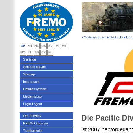
Modulsystemer
Skala H0
H0 
DE
EN
NL
DA
SV
FI
FR
NO
IT
ES
CZ
PL
Startside
Seneste update
Sitemap
Impressum
Databeskyttelse
Medlemskab
Login-Logout
Die Pacific Di
Om FREMO
FREMO i Europa
ist 2007 hervorgegan
Træfkalender