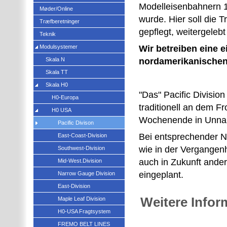
Modelleisenbahnern 
Møder/Online
wurde. Hier soll die
Træfberetninger
gepflegt, weitergeleb
Teknik
Modulsystemer
Wir betreiben eine 
Skala N
nordamerikanischen 
Skala TT
Skala H0
"Das" Pacific Division 
H0-Europa
traditionell an dem F
H0 USA
Wochenende in Unna s
Pacific Divison
Bei entsprechender N
East-Coast-Division
wie in der Vergangenhe
Southwest-Division
auch in Zukunft ander
Mid-West.Division
eingeplant.
Narrow Gauge Division
East-Division
Weitere Infor
Maple Leaf Division
H0-USA Fragtsystem
FREMO BELT LINES