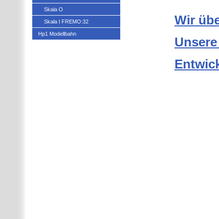
Skala O
Wir üb
Skala I FREMO:32
Hp1 Modellbahn
Unsere 
Entwic