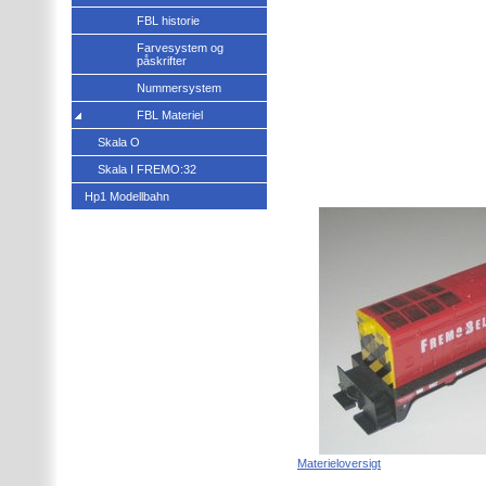
FBL historie
Farvesystem og
påskrifter
Nummersystem
FBL Materiel
Skala O
Skala I FREMO:32
Hp1 Modellbahn
Materieloversigt