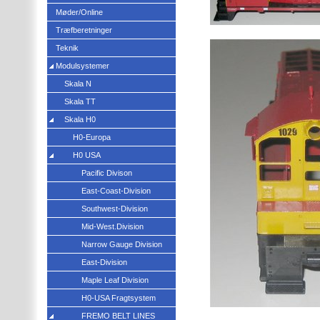
Møder/Online
Træfberetninger
Teknik
Modulsystemer
Skala N
Skala TT
Skala H0
H0-Europa
H0 USA
Pacific Divison
East-Coast-Division
Southwest-Division
Mid-West.Division
Narrow Gauge Division
East-Division
Maple Leaf Division
H0-USA Fragtsystem
FREMO BELT LINES