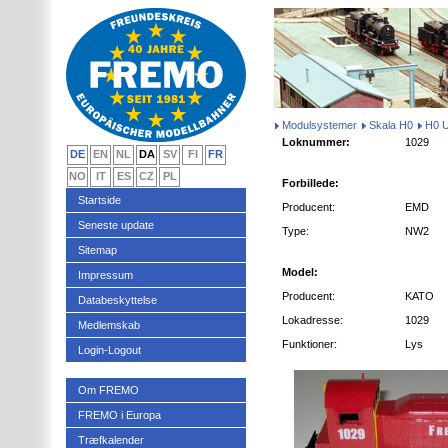
Modulsystemer
Skala H0
H0 
Loknummer:
1029
DE
EN
NL
DA
SV
FI
FR
NO
IT
ES
CZ
PL
Forbillede:
Startside
Producent:
EMD
Seneste update
Type:
NW2
Sitemap
Model:
Impressum
Producent:
KATO
Databeskyttelse
Lokadresse:
1029
Medlemskab
Funktioner:
Lys
Login-Logout
Om FREMO
FREMO i Europa
Træfkalender