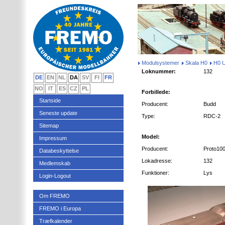
Modulsystemer
Skala H0
H0 
Loknummer:
132
DE
EN
NL
DA
SV
FI
FR
NO
IT
ES
CZ
PL
Forbillede:
Startside
Producent:
Budd
Seneste update
Type:
RDC-2
Sitemap
Model:
Impressum
Producent:
Proto10
Databeskyttelse
Lokadresse:
132
Medlemskab
Funktioner:
Lys
Login-Logout
Om FREMO
FREMO i Europa
Træfkalender