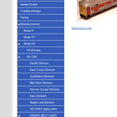
Møder/Online
Træfberetninger
Teknik
Modulsystemer
Materieloversigt
Skala N
Skala TT
Skala H0
H0-Europa
H0 USA
Pacific Divison
East-Coast-Division
Southwest-Division
Mid-West.Division
Narrow Gauge Division
East-Division
Maple Leaf Division
H0-USA Fragtsystem
FREMO BELT LINES