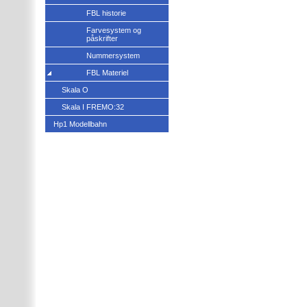
FBL historie
Farvesystem og
påskrifter
Nummersystem
FBL Materiel
Skala O
Skala I FREMO:32
Hp1 Modellbahn