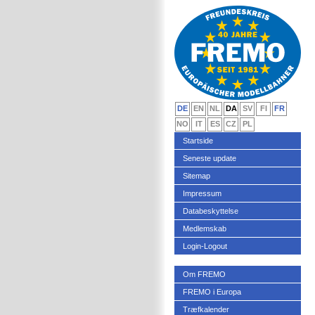
DE
EN
NL
DA
SV
FI
FR
NO
IT
ES
CZ
PL
Startside
Seneste update
Sitemap
Impressum
Databeskyttelse
Medlemskab
Login-Logout
Om FREMO
FREMO i Europa
Træfkalender