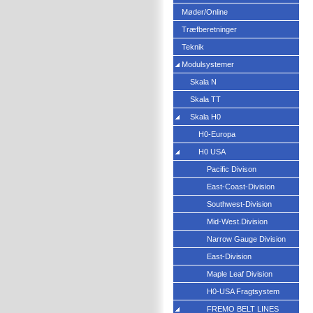
Møder/Online
Træfberetninger
Teknik
Modulsystemer
Skala N
Skala TT
Skala H0
H0-Europa
H0 USA
Pacific Divison
East-Coast-Division
Southwest-Division
Mid-West.Division
Narrow Gauge Division
East-Division
Maple Leaf Division
H0-USA Fragtsystem
FREMO BELT LINES