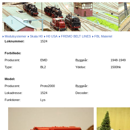
Modulsystemer
Skala H0
H0 USA
FREMO BELT LINES
FBL Materiel
Loknummer:
1524
Forbillede:
Producent:
EMD
Byggeår:
1948-1949
Type:
BL2
Ydelse:
1500hk
Model:
Producent:
Proto2000
Byggeår:
Lokadresse:
1524
Decoder:
Funktioner:
Lys