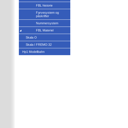
FBL historie
Farvesystem og
påskrifter
Nummersystem
FBL Materiel
Skala O
Skala I FREMO:32
Hp1 Modellbahn