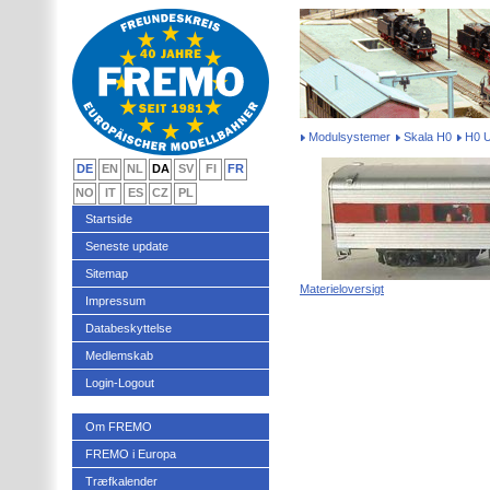
Modulsystemer
Skala H0
H0 
DE
EN
NL
DA
SV
FI
FR
NO
IT
ES
CZ
PL
Startside
Seneste update
Sitemap
Materieloversigt
Impressum
Databeskyttelse
Medlemskab
Login-Logout
Om FREMO
FREMO i Europa
Træfkalender