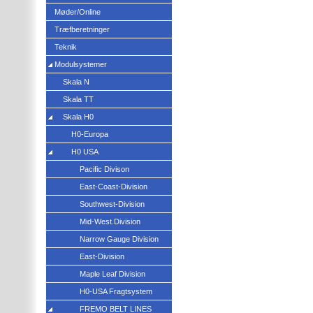
Møder/Online
Træfberetninger
Teknik
Modulsystemer
Skala N
Skala TT
Skala H0
H0-Europa
H0 USA
Pacific Divison
East-Coast-Division
Southwest-Division
Mid-West.Division
Narrow Gauge Division
East-Division
Maple Leaf Division
H0-USA Fragtsystem
FREMO BELT LINES